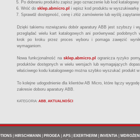
Po dobraniu produktu zapisz jego oznaczenie lub kod katalogow
Wróć do
sklep.abmicro.pl
i wpisz kod produktu w wyszukiwarkę
Sprawdź dostępność, cenę i złóż zamówienie lub wyślij zapytani
Dzięki takiemu rozwiązaniu dobór aparatury ABB jest szybszy i w
przeglądać wielu kart katalogowych ani porównywać podobnych w
krok po kroku przez proces wyboru i pomaga zawęzić wynik
wymaganiom.
Nowa funkcjonalność na
sklep.abmicro.pl
ogranicza ryzyko pomy
produktów dostępnych w wielu wersjach lub wymagających dopas
właściwego kodu katalogowego można szybko wyszukać produkt w sk
To kolejne udogodnienie dla klientów AB Micro, które łączy wygod
zakresie doboru aparatury ABB.
KATEGORIA:
ABB
,
AKTUALNOŚCI
UTIONS
|
HIRSCHMANN
|
PROGEA
|
APS
|
EXERTHERM
|
INVENTIA
|
WDROŻEN