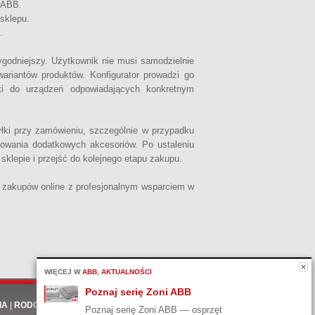
y ABB.
 sklepu.
e.
ygodniejszy. Użytkownik nie musi samodzielnie
ariantów produktów. Konfigurator prowadzi go
i do urządzeń odpowiadających konkretnym
łki przy zamówieniu, szczególnie w przypadku
owania dodatkowych akcesoriów. Po ustaleniu
lepie i przejść do kolejnego etapu zakupu.
ę zakupów online z profesjonalnym wsparciem w
WIĘCEJ W
ABB
,
AKTUALNOŚCI
Poznaj serię Zoni ABB
IA
|
RODO
Poznaj serię Zoni ABB — osprzęt