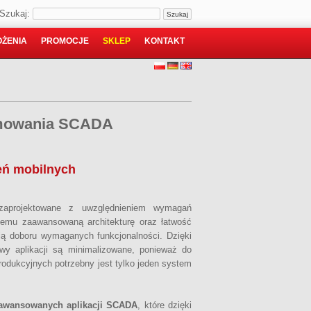
Szukaj:
ŻENIA
PROMOCJE
SKLEP
KONTAKT
amowania SCADA
zeń mobilnych
aprojektowane z uwzględnieniem wymagań
 temu zaawansowaną architekturę oraz łatwość
ią doboru wymaganych funkcjonalności. Dzięki
wy aplikacji są minimalizowane, ponieważ do
 produkcyjnych potrzebny jest tylko jeden system
aawansowanych aplikacji SCADA
, które dzięki