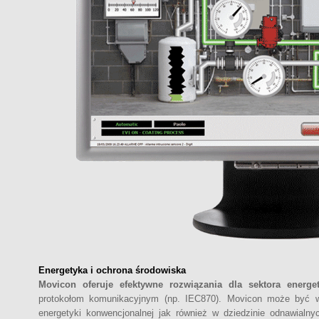
Energetyka i ochrona środowiska
Movicon oferuje efektywne rozwiązania dla sektora energe
protokołom komunikacyjnym (np. IEC870). Movicon może być w
energetyki konwencjonalnej jak również w dziedzinie odnawialnych