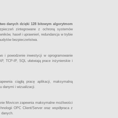
wo danych dzięki 128 bitowym algorytmom
zpieczeń zintegrowane z ochroną systemów
ików, haseł i uprawnień, redundancja w trybie
 audytów bezpieczeństwa.
wo i powodzenie inwestycji w oprogramowanie
 TCP-IP, SQL ułatwiają prace inżynierskie i
pewnia ciągłą pracę aplikacji, maksymalną
 danymi i wizualizacji.
wanie Movicon zapewnia maksymalne możliwości
nologii OPC Client/Server oraz współpraca z
y danych.