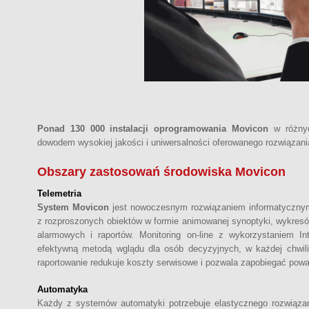
Ponad 130 000 instalacji oprogramowania Movicon
w różnyc
dowodem wysokiej jakości i uniwersalności oferowanego rozwiązani
Obszary zastosowań środowiska Movicon
Telemetria
System Movicon
jest nowoczesnym rozwiązaniem informatycznym 
z rozproszonych obiektów w formie animowanej synoptyki, wykresó
alarmowych i raportów. Monitoring on-line z wykorzystaniem In
efektywną metodą wglądu dla osób decyzyjnych, w każdej chwili
raportowanie redukuje koszty serwisowe i pozwala zapobiegać pow
Automatyka
Każdy z systemów automatyki potrzebuje elastycznego rozwiązani