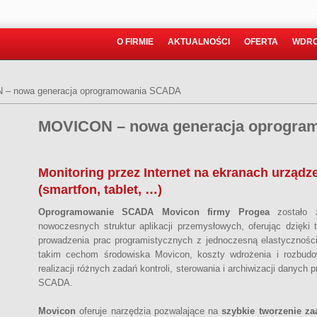
O FIRMIE
AKTUALNOŚCI
OFERTA
WDRO
– nowa generacja oprogramowania SCADA
MOVICON – nowa generacja oprogr
Monitoring przez Internet na ekranach urząd
(smartfon, tablet, …)
Oprogramowanie SCADA Movicon firmy Progea
zostało z
nowoczesnych struktur aplikacji przemysłowych, oferując dzięki
prowadzenia prac programistycznych z jednoczesną elastycznośc
takim cechom środowiska Movicon, koszty wdrożenia i rozbudo
realizacji różnych zadań kontroli, sterowania i archiwizacji danych
SCADA.
Movicon
oferuje narzędzia pozwalające na
szybkie tworzenie z