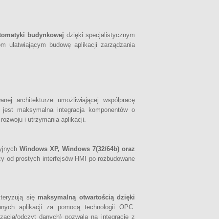
utomatyki budynkowej
dzięki specjalistycznym
m ułatwiającym budowę aplikacji zarządzania
nej architekturze umożliwiającej współpracę
a jest maksymalna integracja komponentów o
ozwoju i utrzymania aplikacji.
cyjnych
Windows XP, Windows 7(32/64b) oraz
zy od prostych interfejsów HMI po rozbudowane
teryzują się
maksymalną otwartością dzięki
ych aplikacji za pomocą technologii OPC.
acja/odczyt danych) pozwala na integrację z