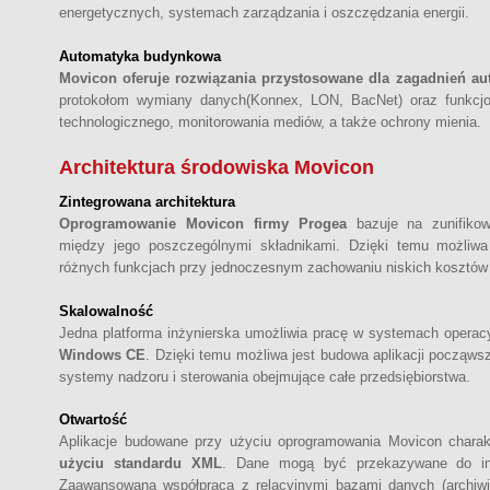
energetycznych, systemach zarządzania i oszczędzania energii.
Automatyka budynkowa
Movicon oferuje rozwiązania przystosowane dla zagadnień a
protokołom wymiany danych(Konnex, LON, BacNet) oraz funkcjo
technologicznego, monitorowania mediów, a także ochrony mienia.
Architektura środowiska Movicon
Zintegrowana architektura
Oprogramowanie Movicon firmy Progea
bazuje na zunifikowa
między jego poszczególnymi składnikami. Dzięki temu możliw
różnych funkcjach przy jednoczesnym zachowaniu niskich kosztów r
Skalowalność
Jedna platforma inżynierska umożliwia pracę w systemach opera
Windows CE
. Dzięki temu możliwa jest budowa aplikacji począws
systemy nadzoru i sterowania obejmujące całe przedsiębiorstwa.
Otwartość
Aplikacje budowane przy użyciu oprogramowania Movicon charak
użyciu standardu XML
. Dane mogą być przekazywane do inn
Zaawansowana współpraca z relacyjnymi bazami danych (archiwiz