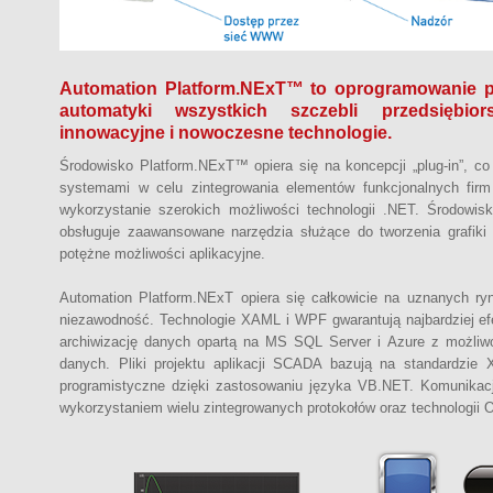
Automation Platform.NExT™ to oprogramowanie p
automatyki wszystkich szczebli przedsiębiors
innowacyjne i nowoczesne technologie.
Środowisko Platform.NExT™ opiera się na koncepcji „plug-in”, 
systemami w celu zintegrowania elementów funkcjonalnych fir
wykorzystanie szerokich możliwości technologii .NET. Środowisk
obsługuje zaawansowane narzędzia służące do tworzenia grafi
potężne możliwości aplikacyjne.
Automation Platform.NExT opiera się całkowicie na uznanych ry
niezawodność. Technologie XAML i WPF gwarantują najbardziej efe
archiwizację danych opartą na MS SQL Server i Azure z możliwo
danych. Pliki projektu aplikacji SCADA bazują na standardzi
programistyczne dzięki zastosowaniu języka VB.NET. Komunikac
wykorzystaniem wielu zintegrowanych protokołów oraz technologii