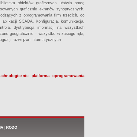
ioteka obiektów graficznych ułatwia pracę
nsowanych graficznie ekranów synoptycznych.
hodzących z oprogramowania firm trzecich, co
j aplikacji SCADA. Konfiguracja, komunikacja,
ntrola, dystrybucja informacji na wszystkich
zone geograficznie – wszystko w zasięgu ręki,
tegracji rozwiązań informatycznych.
echnologicznie platforma oprogramowania
IA
|
RODO