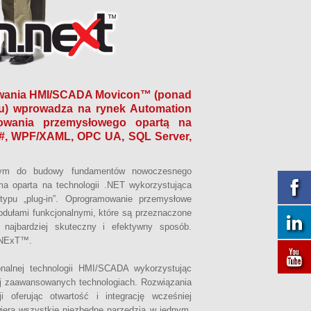
wania HMI/SCADA Movicon™ (ponad
łu) wprowadza na rynek Automation
mowania przemysłowego opartą na
C#, WPF/XAML, OPC UA, SQL Server,
anym do budowy fundamentów nowoczesnego
rma oparta na technologii .NET wykorzystująca
typu „plug-in”. Oprogramowanie przemysłowe
odułami funkcjonalnymi, które są przeznaczone
w najbardziej skuteczny i efektywny sposób.
n.NExT™.
nalnej technologii HMI/SCADA wykorzystując
ej zaawansowanych technologiach. Rozwiązania
i oferując otwartość i integrację wcześniej
wiera wszystkie niezbędne narzędzia w jednym,