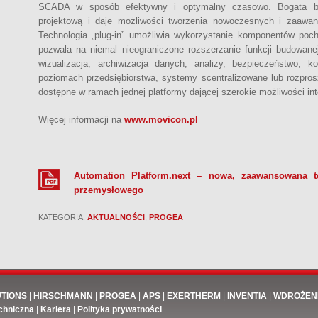
SCADA w sposób efektywny i optymalny czasowo. Bogata bibl
projektową i daje możliwości tworzenia nowoczesnych i zaawa
Technologia „plug-in” umożliwia wykorzystanie komponentów poc
pozwala na niemal nieograniczone rozszerzanie funkcji budowane
wizualizacja, archiwizacja danych, analizy, bezpieczeństwo, ko
poziomach przedsiębiorstwa, systemy scentralizowane lub rozpros
dostępne w ramach jednej platformy dającej szerokie możliwości in
Więcej informacji na
www.movicon.pl
Automation Platform.next – nowa, zaawansowana t
przemysłowego
KATEGORIA:
AKTUALNOŚCI
,
PROGEA
UTIONS
|
HIRSCHMANN
|
PROGEA
|
APS
|
EXERTHERM
|
INVENTIA
|
WDROŻEN
chniczna
|
Kariera
|
Polityka prywatności