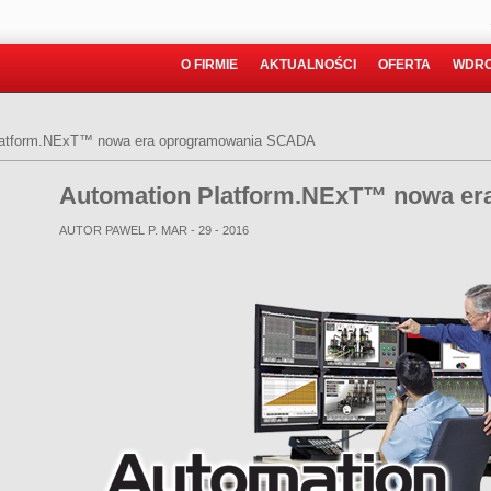
O FIRMIE
AKTUALNOŚCI
OFERTA
WDRO
latform.NExT™ nowa era oprogramowania SCADA
Automation Platform.NExT™ nowa e
AUTOR PAWEL P.
MAR - 29 - 2016