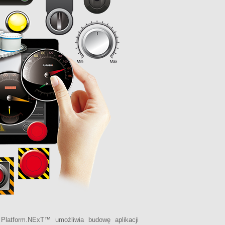
 Platform.NExT™ umożliwia budowę aplikacji