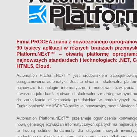
Firma PROGEA znana z nowoczesnego oprogramo
90 tysięcy aplikacji w różnych branżach przemys
Platform.NExT™ – otwartą platformę oprogra
najnowszych standardach i technologiach: .NET, 
HTML5, Cloud.
Automation Platform.NExT™ jest środowiskiem zaprojektow
oprogramowania automatyki. Jest to otwarta i skalowalna platfo
najnowsze technologie informatyczne i modułowe rozwiązania 
stworzono jako bardziej otwarte i skalowalne ze zintegrowanymi m
do zarządzania działalnością przedsiębiorstw produkcyjnych 
Funkcjonalność HMI/SCADA realizuje innowacyjny moduł Movico
Automation Platform.NExT™ przełamuje ograniczenia konwencjo
nową generację rozwiązań informatycznych opartych na najbardzi
te tworzą solidne fundamenty dla długoterminowych inwestycj
niedostępną w dziedzinie automatyki przemysłowej. Platforma za