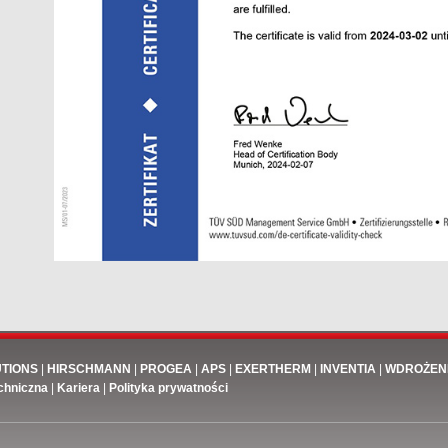
UTIONS
|
HIRSCHMANN
|
PROGEA
|
APS
|
EXERTHERM
|
INVENTIA
|
WDROŻEN
chniczna
|
Kariera
|
Polityka prywatności