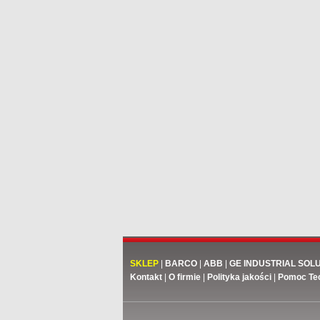
SKLEP
|
BARCO
|
ABB
|
GE INDUSTRIAL SOL
Kontakt
|
O firmie
|
Polityka jakości
|
Pomoc Te