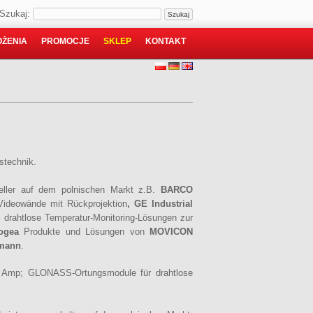
Szukaj:
ŻENIA
PROMOCJE
SKLEP
KONTAKT
stechnik.
eller auf dem polnischen Markt z.B.
BARCO
Videowände mit Rückprojektion
,
GE Industrial
 drahtlose Temperatur-Monitoring-Lösungen zur
ogea
Produkte und Lösungen von
MOVICON
mann
.
Amp; GLONASS-Ortungsmodule für drahtlose