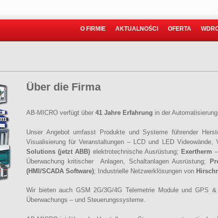
O FIRMIE
AKTUALNOŚCI
OFERTA
WDRO
Über die Firma
AB-MICRO verfügt über
41 Jahre Erfahrung
in der Automatisierung
Unser Angebot umfasst Produkte und Systeme führender Herst
Visualisierung für Veranstaltungen – LCD und LED Videowände, 
Solutions (jetzt ABB)
elektrotechnische Ausrüstung;
Exertherm
–
Überwachung kritischer Anlagen, Schaltanlagen Ausrüstung;
Pr
(HMI/SCADA Software)
; Industrielle Netzwerklösungen von
Hirsch
Wir bieten auch GSM 2G/3G/4G Telemetrie Module und GPS & 
Überwachungs – und Steuerungssysteme.