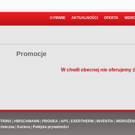
O FIRMIE
AKTUALNOŚCI
OFERTA
WDRO
Promocje
W chwili obecnej nie oferujemy
UTIONS
|
HIRSCHMANN
|
PROGEA
|
APS
|
EXERTHERM
|
INVENTIA
|
WDROŻEN
chniczna
|
Kariera
|
Polityka prywatności