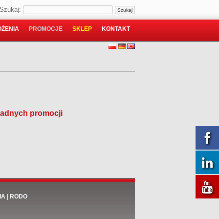
Szukaj:
ŻENIA
PROMOCJE
SKLEP
KONTAKT
 żadnych promocji
IA
|
RODO