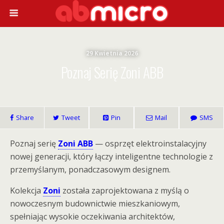
29 Kwietnia 2026
Poznaj Serię Zoni ABB
Share
Tweet
Pin
Mail
SMS
Poznaj serię
Zoni ABB
— osprzęt elektroinstalacyjny
nowej generacji, który łączy inteligentne technologie z
przemyślanym, ponadczasowym designem.
Kolekcja
Zoni
została zaprojektowana z myślą o
nowoczesnym budownictwie mieszkaniowym,
spełniając wysokie oczekiwania architektów,