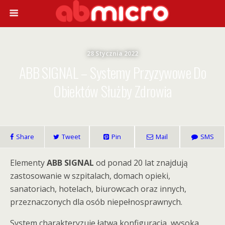
28 Stycznia 2022
ABB SIGNAL – Systemy Przyzywowe Do
Obiektów Służby Zdrowia
Share
Tweet
Pin
Mail
SMS
Elementy
ABB SIGNAL
od ponad 20 lat znajdują
zastosowanie w szpitalach, domach opieki,
sanatoriach, hotelach, biurowcach oraz innych,
przeznaczonych dla osób niepełnosprawnych.
System charakteryzuje łatwa konfiguracja, wysoka