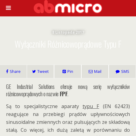
8 Listopada 2017
Wyłączniki Różnicowoprądowe Typu F
Share
Tweet
Pin
Mail
SMS
GE Industrial Solutions oferuje nową serię wyłączników
różnicowoprądowych o nazwie
FPF
.
Są to specjalistyczne aparaty
typu F
(EN 62423)
reagujące na przebiegi prądów upływnościowych
sinusoidalne zmiennych oraz pulsujących ze składową
stałą. Co więcej, ich dużą zaletą w porównaniu do