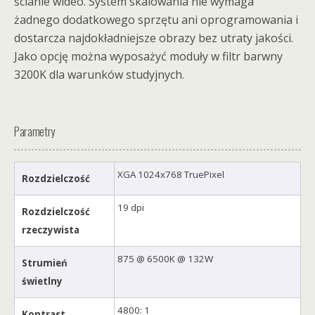
ścianie wideo. System skalowania nie wymaga
żadnego dodatkowego sprzętu ani oprogramowania i
dostarcza najdokładniejsze obrazy bez utraty jakości.
Jako opcję można wyposażyć moduły w filtr barwny
3200K dla warunków studyjnych.
Parametry
XGA 1024x768 TruePixel
Rozdzielczość
19 dpi
Rozdzielczość
rzeczywista
875 @ 6500K @ 132W
Strumień
świetlny
4800: 1
Kontrast