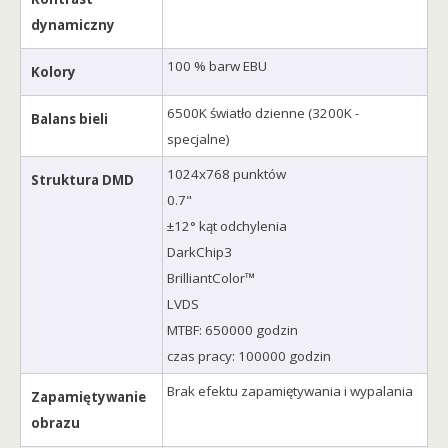
dynamiczny
100 % barw EBU
Kolory
6500K światło dzienne (3200K -
Balans bieli
specjalne)
1024x768 punktów
Struktura DMD
0.7"
±12° kąt odchylenia
DarkChip3
BrilliantColor™
LVDS
MTBF: 650000 godzin
czas pracy: 100000 godzin
Brak efektu zapamiętywania i wypalania
Zapamiętywanie
obrazu