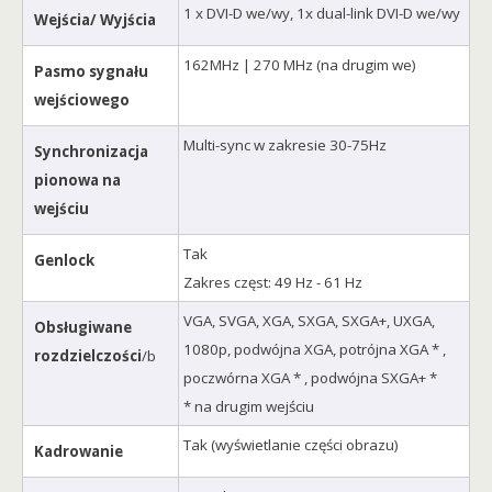
1 x DVI-D we/wy, 1x dual-link DVI-D we/wy
Wejścia/ Wyjścia
162MHz | 270 MHz (na drugim we)
Pasmo sygnału
wejściowego
Multi-sync w zakresie 30-75Hz
Synchronizacja
pionowa na
wejściu
Tak
Genlock
Zakres częst: 49 Hz - 61 Hz
VGA, SVGA, XGA, SXGA, SXGA+, UXGA,
Obsługiwane
1080p, podwójna XGA, potrójna XGA * ,
rozdzielczości
/b
poczwórna XGA * , podwójna SXGA+ *
* na drugim wejściu
Tak (wyświetlanie części obrazu)
Kadrowanie