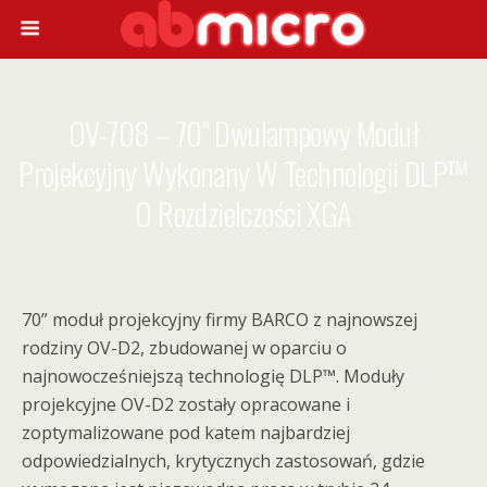
OV-708 – 70″ Dwulampowy Moduł
Projekcyjny Wykonany W Technologii DLP™
O Rozdzielczości XGA
70” moduł projekcyjny firmy BARCO z najnowszej
rodziny OV-D2, zbudowanej w oparciu o
najnowocześniejszą technologię DLP™. Moduły
projekcyjne OV-D2 zostały opracowane i
zoptymalizowane pod katem najbardziej
odpowiedzialnych, krytycznych zastosowań, gdzie