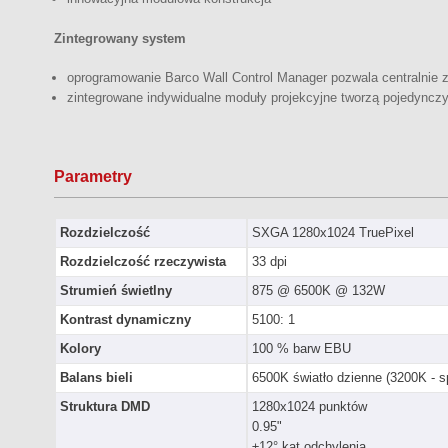
Zintegrowany system
oprogramowanie Barco Wall Control Manager pozwala centralnie z
zintegrowane indywidualne moduły projekcyjne tworzą pojedyncz
Parametry
Rozdzielczość
SXGA 1280x1024 TruePixel
Rozdzielczość rzeczywista
33 dpi
Strumień świetlny
875 @ 6500K @ 132W
Kontrast dynamiczny
5100: 1
Kolory
100 % barw EBU
Balans bieli
6500K światło dzienne (3200K - s
Struktura DMD
1280x1024 punktów
0.95"
±12° kąt odchylenia