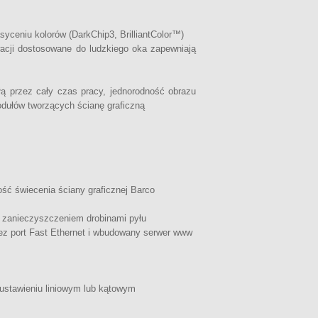
yceniu kolorów (DarkChip3, BrilliantColor™)
wacji dostosowane do ludzkiego oka zapewniają
łą przez cały czas pracy, jednorodność obrazu
odułów tworzących ścianę graficzną
ć świecenia ściany graficznej Barco
 zanieczyszczeniem drobinami pyłu
zez port Fast Ethernet i wbudowany serwer www
ustawieniu liniowym lub kątowym