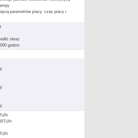
lampy
mięcią parametrów pracy: czas pracy i
t
edlić obraz
0000 godzin
W
W
W
TU/h
 BTU/h
TU/h