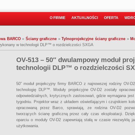
O FIRMIE
AKTUALNOŚCI
OFERTA
WDRO
towa BARCO
»
Ściany graficzne
»
Tylnoprojekcyjne ściany graficzne
»
Mo
wykonany w technologii DLP™ o rozdzielczości SXGA
OV-513 – 50″ dwulampowy moduł pro
technologii DLP™ o rozdzielczości S
50” moduł projekcyjny firmy BARCO z najnowszej rodziny OV-D2
technologię DLP™. Moduły projekcyjne OV-D2 zostały opracowa
odpowiedzialnych, krytycznych zastosowań, gdzie wymagana jest 
tygodniu. Projektor wraz z układem oświetlającym i czujnikiem kol
opracowaną przez Barco, sprawiają, ze rodzina OV-D2 pozw
tworzących ścianę graficzną przez cały czas eksploatacji. Dz
oparciu o moduły OV-D2 zapewniają stałą w czasie niezwykłą ja
użytkowania.