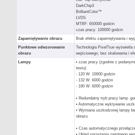
DarkChip3
BrilliantColor™
LVDS
MTBF: 650000 godzin
czas pracy: 100000 godzin
Zapamiętywanie obrazu
Brak efektu zapamiętywania i wyp
Punktowe odwzorowanie
Technologia PixelTrue wyświetla 
obrazu
wejściowego, bez skalowania i e
Lampy
• czas pracy (zgodnie z podanym
testu):
- 120 W: 10000 godzin
- 132 W: 6000 godzin
- 180 W: 6000 godzin
• Redundatny tryb pracy lamp: g
• Automatyczne wykrywanie uszk
• Wymiana uszkodzonej lampy bez
obrazu
• Czas automatycznego przełącze
• Układ sprzężenia zwrotnego wyr