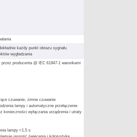
alania
dokładnie każdy punkt obrazu sygnału
fektów wygładzania
i przez producenta @ IEC 61947-1 warunkami
orące czuwanie, zimne czuwanie
odzenia lampy i automatyczne przełączenie
 konieczności wyłączania urządzenia i utraty
nia lampy <1,5 s
ównuje jasność świecenia i kolorystykę