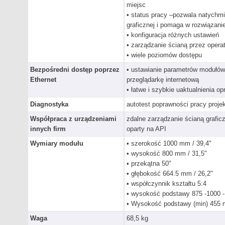
miejsc
• status pracy –pozwala natychmi
graficznej i pomaga w rozwiązan
• konfiguracja różnych ustawień
• zarządzanie ścianą przez opera
• wiele poziomów dostępu
Bezpośredni dostęp poprzez
• ustawianie parametrów modułów
Ethernet
przeglądarkę internetową
• łatwe i szybkie uaktualnienia 
Diagnostyka
autotest poprawności pracy proje
Współpraca z urządzeniami
zdalne zarządzanie ścianą grafi
innych firm
oparty na API
Wymiary modułu
• szerokość 1000 mm / 39,4"
• wysokość 800 mm / 31,5"
• przekątna 50"
• głębokość 664.5 mm / 26,2"
• współczynnik kształtu 5:4
• wysokość podstawy 875 -1000 - 
• Wysokość podstawy (min) 455 
Waga
68,5 kg