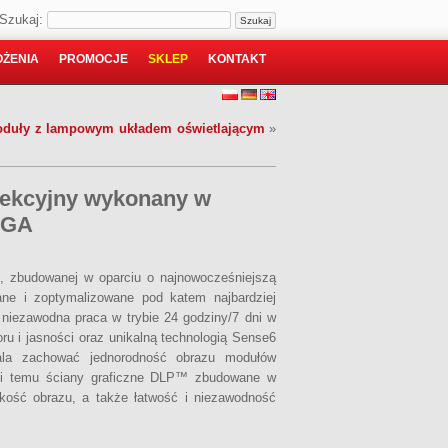
Szukaj:
ŻENIA
PROMOCJE
SKLEP
KONTAKT
duły z lampowym układem oświetlającym
»
jekcyjny wykonany w
XGA
, zbudowanej w oparciu o najnowocześniejszą
ne i zoptymalizowane pod katem najbardziej
niezawodna praca w trybie 24 godziny/7 dni w
oru i jasności oraz unikalną technologią Sense6
ala zachować jednorodność obrazu modułów
ięki temu ściany graficzne DLP™ zbudowane w
kość obrazu, a także łatwość i niezawodność