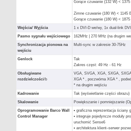
Gorące czuwanie (132 W) < 1375
Zimne czuwanie (180 W) < 1145 
Gorące czuwanie (180 W) < 1875
Wejścia/ Wyjścia
1 x DVI-D we/wy, 1x dual-link DV
Pasmo sygnału wejściowego
162MHz | 270 MHz (na drugim we
Synchronizacja pionowa na
Multi-sync w zakresie 30-75Hz
wejściu
Genlock
Tak
Zakres częst: 49 Hz - 61 Hz
Obsługiwane
VGA, SVGA, XGA, SXGA, SXGA+,
rozdzielczości
/b
XGA * , poczwórna XGA * , podw
* na drugim wejściu
Kadrowanie
Tak (wyświetlanie części obrazu)
Skalowanie
Powiększanie i pomniejszanie (Op
Oprogramowanie Barco Wall
• graficzna reprezentacja ściany g
Control Manager
• integruje pojedyncze moduły pr
uruchomić Sense6
• architektura klient–serwer pozw