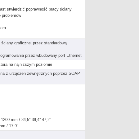
ast stwierdzić poprawność pracy ściany
ie problemów
tora
 ściany graficznej przez standardową
oprogramowania przez wbudowany port Ethernet
ktora na najniższym poziomie
czna z urządzeń zewnętrznych poprzez SOAP
1200 mm / 34,5”-39,4”-47,2”
mm / 17,9"