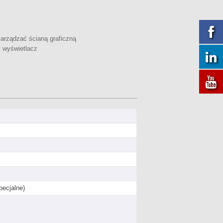
arządzać ścianą graficzną
y wyświetlacz
pecjalne)