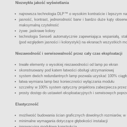
Niezwykła jakość wyświetlania
najnowsza technologia DLP™ o wysokim kontraście i lepszym nas
jasność, kontrast, jednorodność barw i bardzo duże kąty obser
maksymalną czytelność
żywe ,jaskrawe kolory
technologia Sense6 automatycznie zapewniająca wspaniałą, sta
(pod względem jasności i kolorystyki) na ekranach wszystkich m
Niezawodność i serwisowalność przez cały czas eksploatacji
trwałe elementy o wysokiej niezawodności od lamp po ekran
skonstruowany pod katem łatwości obsługi utrzymaniowej
system dwóch redundantnych lamp pozwala uzyskać 100% ciągłoś
łatwa wymiana lamp bez konieczności wyłączania modułu
szczelny w 100% system optyczny projektora zabezpiecza przez
prosty dostęp do ustawień eksploatacyjnych i serwisowych popr
Elastyczność
możliwość budowania ścian graficznych dowolnych rozmiarów, w 
minimalne wymagania dotyczące głębokości instalacji
innowacyjna modułowa konstrukcja