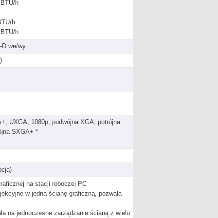
 BTU/h
BTU/h
 BTU/h
I-D we/wy
)
 UXGA, 1080p, podwójna XGA, potrójna
ójna SXGA+ *
cja)
raficznej na stacji roboczej PC
ojekcyjne w jedną ścianę graficzną, pozwala
ala na jednoczesne zarządzanie ścianą z wielu