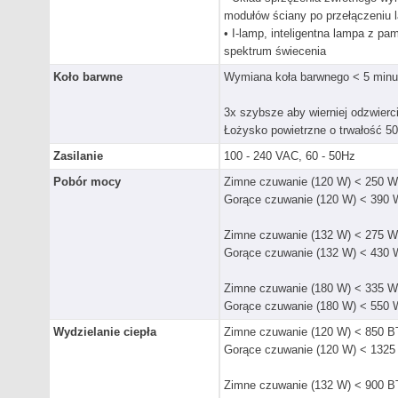
modułów ściany po przełączeniu 
• I-lamp, inteligentna lampa z pa
spektrum świecenia
Koło barwne
Wymiana koła barwnego < 5 minu
3x szybsze aby wierniej odzwierci
Łożysko powietrzne o trwałość 5
Zasilanie
100 - 240 VAC, 60 - 50Hz
Pobór mocy
Zimne czuwanie (120 W) < 250 W
Gorące czuwanie (120 W) < 390 
Zimne czuwanie (132 W) < 275 W
Gorące czuwanie (132 W) < 430 
Zimne czuwanie (180 W) < 335 W
Gorące czuwanie (180 W) < 550 
Wydzielanie ciepła
Zimne czuwanie (120 W) < 850 B
Gorące czuwanie (120 W) < 1325
Zimne czuwanie (132 W) < 900 B