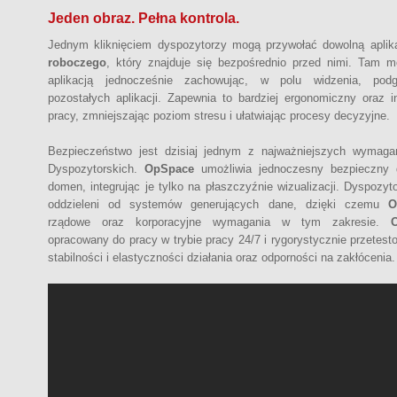
Jeden obraz. Pełna kontrola.
Jednym kliknięciem dyspozytorzy mogą przywołać dowolną apli
roboczego
, który znajduje się bezpośrednio przed nimi. Tam 
aplikacją jednocześnie zachowując, w polu widzenia, podg
pozostałych aplikacji. Zapewnia to bardziej ergonomiczny oraz i
pracy, zmniejszając poziom stresu i ułatwiając procesy decyzyjne.
Bezpieczeństwo jest dzisiaj jednym z najważniejszych wymaga
Dyspozytorskich.
OpSpace
umożliwia jednoczesny bezpieczny 
domen, integrując je tylko na płaszczyźnie wizualizacji. Dyspozyt
oddzieleni od systemów generujących dane, dzięki czemu
O
rządowe oraz korporacyjne wymagania w tym zakresie.
opracowany do pracy w trybie pracy 24/7 i rygorystycznie przetes
stabilności i elastyczności działania oraz odporności na zakłócenia.