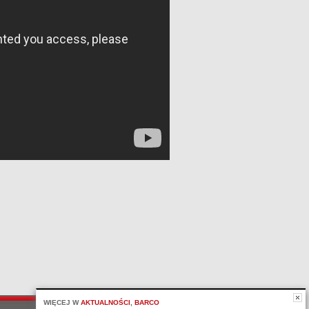
WIĘCEJ W
AKTUALNOŚCI
,
BARCO