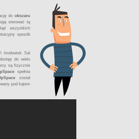
kację do
obszaru
mogą sterować tą
ląd wszystkich
ntuicyjny sposób
ń środowisk Sal
dostęp do wielu
orzy są fizycznie
pSpace
spełnia
OpSpace
został
towany pod kątem