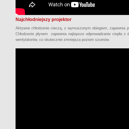
Najchłodniejszy projektor
Aktywne chłodzenie cieczą, z wymuszonym obiegiem, zapewnia p
Chłodzenie płynem zapewnia najlepsze odprowadzanie ciepła z di
wentylatorów, co skutecznie zmniejsza poziom szumów.