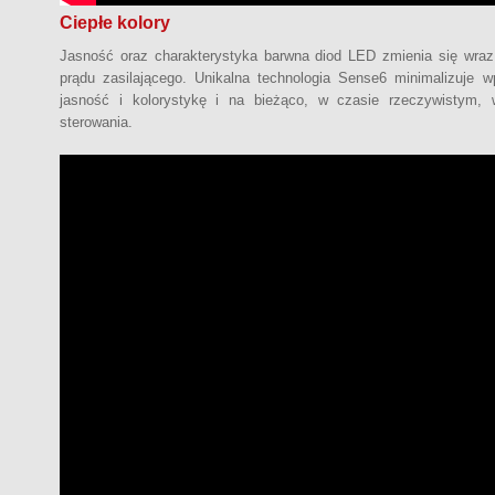
Ciepłe kolory
Jasność oraz charakterystyka barwna diod LED zmienia się wraz
prądu zasilającego. Unikalna technologia Sense6 minimalizuje w
jasność i kolorystykę i na bieżąco, w czasie rzeczywistym,
sterowania.