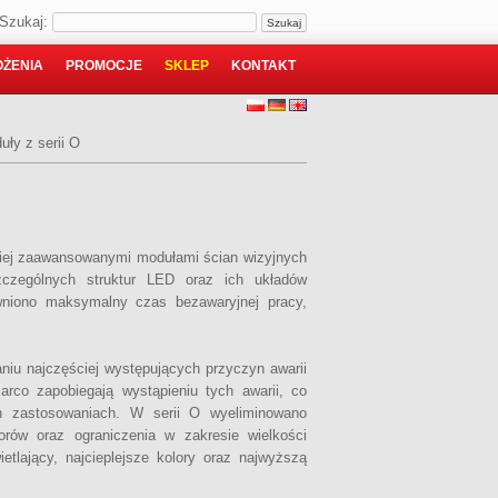
Szukaj:
ŻENIA
PROMOCJE
SKLEP
KONTAKT
uły z serii O
dziej zaawansowanymi modułami ścian wizyjnych
zczególnych struktur LED oraz ich układów
wniono maksymalny czas bezawaryjnej pracy,
niu najczęściej występujących przyczyn awarii
arco zapobiegają wystąpieniu tych awarii, co
ch zastosowaniach. W serii O wyeliminowano
orów oraz ograniczenia w zakresie wielkości
etlający, najcieplejsze kolory oraz najwyższą