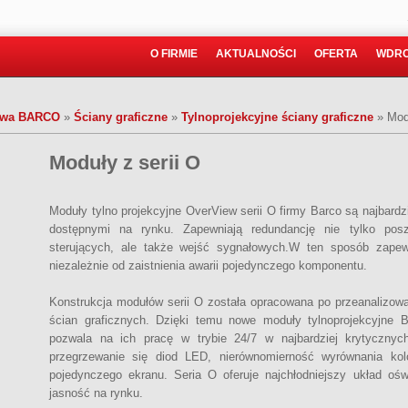
O FIRMIE
AKTUALNOŚCI
OFERTA
WDRO
towa BARCO
»
Ściany graficzne
»
Tylnoprojekcyjne ściany graficzne
»
Mod
Moduły z serii O
Moduły tylno projekcyjne OverView serii O firmy Barco są najbar
dostępnymi na rynku. Zapewniają redundancję nie tylko pos
sterujących, ale także wejść sygnałowych.W ten sposób zape
niezależnie od zaistnienia awarii pojedynczego komponentu.
Konstrukcja modułów serii O została opracowana po przeanalizowa
ścian graficznych. Dzięki temu nowe moduły tylnoprojekcyjne B
pozwala na ich pracę w trybie 24/7 w najbardziej krytyczny
przegrzewanie się diod LED, nierównomierność wyrównania kol
pojedynczego ekranu. Seria O oferuje najchłodniejszy układ oświ
jasność na rynku.