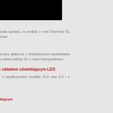
zodu sprawia, że moduły z serii OverView OL
trzeni
ściany graficzne z możliwościami wyświetlania
a ofertę rodziny OL o nowe funkcjonalności.
 z układem oświetlającym LED
o współczynniku kształtu 16:9 oraz 4:3 i o
tlającym