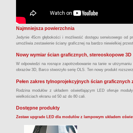
Najmniejsza powierzchnia
Jedynie 45cm głębokości i możliwość dostępu serwisowego od pr
umożliwia zestawienie ściany graficznej na bardzo niewielkiej przes
Nowy wymiar ścian graficznych, stereoskopowe 3D
W odpowiedzi na rosnące zapotrzebowanie na tanie w utrzymaniu 
obrazów 3D, Barco stworzyło serię OLS. Ten nowy produkt rozszerz
Pełen zakres tylnoprojekcyjnych ścian graficznych
Rodzina modułów z układem oświetlającym LED oferuje moduły 
wielkościach ekranu od 50 aż do 80 cali.
Dostępne produkty
Zestaw upgrade LED dla modułów z lampowym układem oświe