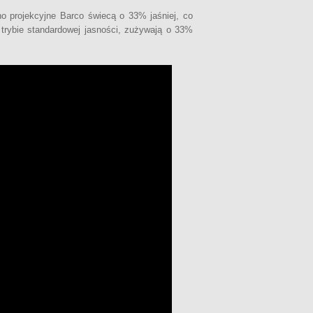
no projekcyjne Barco świecą o 33% jaśniej, co
w trybie standardowej jasności, zużywają o 33%