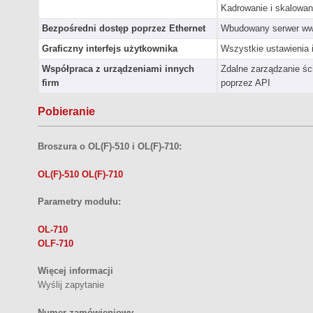
Kadrowanie i skalowan
Bezpośredni dostęp poprzez Ethernet
Wbudowany serwer w
Graficzny interfejs użytkownika
Wszystkie ustawienia 
Współpraca z urządzeniami innych
Zdalne zarządzanie śc
firm
poprzez API
Pobieranie
Broszura o OL(F)-510 i OL(F)-710:
OL(F)-510 OL(F)-710
Parametry modułu:
OL-710
OLF-710
Więcej informacji
Wyślij zapytanie
Numer zamówieniowy