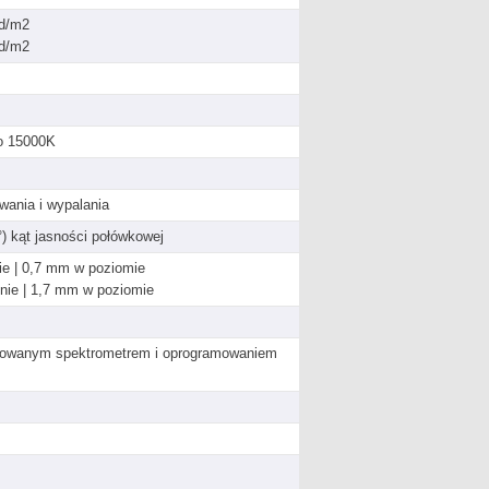
Cd/m2
Cd/m2
o 15000K
wania i wypalania
) kąt jasności połówkowej
ie | 0,7 mm w poziomie
nie | 1,7 mm w poziomie
udowanym spektrometrem i oprogramowaniem