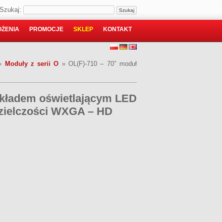
Szukaj:
ŻENIA
PROMOCJE
SKLEP
KONTAKT
»
Moduły z serii O
»
OL(F)-710 – 70″ moduł
 układem oświetlającym LED
zielczości WXGA – HD