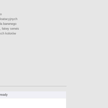
co
loatacyjnych
oła barwnego
, łatwy serwis
ych kolorów
ready