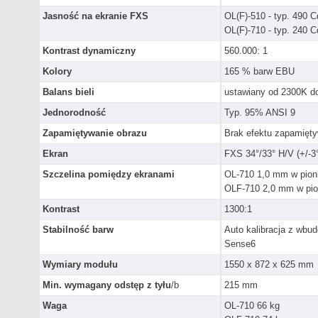
Jasność na ekranie FXS
OL(F)-510 - typ. 490 
OL(F)-710 - typ. 240 
Kontrast dynamiczny
560.000: 1
Kolory
165 % barw EBU
Balans bieli
ustawiany od 2300K d
Jednorodność
Typ. 95% ANSI 9
Zapamiętywanie obrazu
Brak efektu zapamięty
Ekran
FXS 34°/33° H/V (+/-3°
Szczelina pomiędzy ekranami
OL-710 1,0 mm w pion
OLF-710 2,0 mm w pio
Kontrast
1300:1
Stabilność barw
Auto kalibracja z wb
Sense6
Wymiary modułu
1550 x 872 x 625 mm
Min. wymagany odstęp z tyłu
/b
215 mm
Waga
OL-710 66 kg