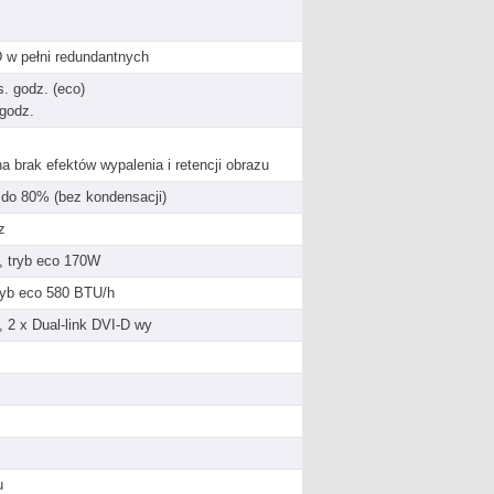
D w pełni redundantnych
s. godz. (eco)
godz.
 brak efektów wypalenia i retencji obrazu
 do 80% (bez kondensacji)
z
, tryb eco 170W
tryb eco 580 BTU/h
, 2 x Dual-link DVI-D wy
u