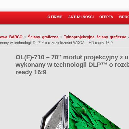
O FIRMIE
AKTUALNOŚCI
OFERTA
WDRO
atowa BARCO
»
Ściany graficzne
»
Tylnoprojekcyjne ściany graficzne
onany w technologii DLP™ o rozdzielczości WXGA – HD ready 16:9
OL(F)-710 – 70″ moduł projekcyjny z
wykonany w technologii DLP™ o rozd
ready 16:9