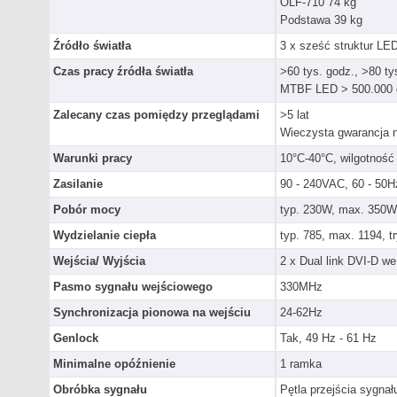
OLF-710 74 kg
Podstawa 39 kg
Źródło światła
3 x sześć struktur LE
Czas pracy źródła światła
>60 tys. godz., >80 ty
MTBF LED > 500.000 
Zalecany czas pomiędzy przeglądami
>5 lat
Wieczysta gwarancja na
Warunki pracy
10°C-40°C, wilgotność
Zasilanie
90 - 240VAC, 60 - 50H
Pobór mocy
typ. 230W, max. 350W
Wydzielanie ciepła
typ. 785, max. 1194, 
Wejścia/ Wyjścia
2 x Dual link DVI-D we
Pasmo sygnału wejściowego
330MHz
Synchronizacja pionowa na wejściu
24-62Hz
Genlock
Tak, 49 Hz - 61 Hz
Minimalne opóźnienie
1 ramka
Obróbka sygnału
Pętla przejścia sygnał