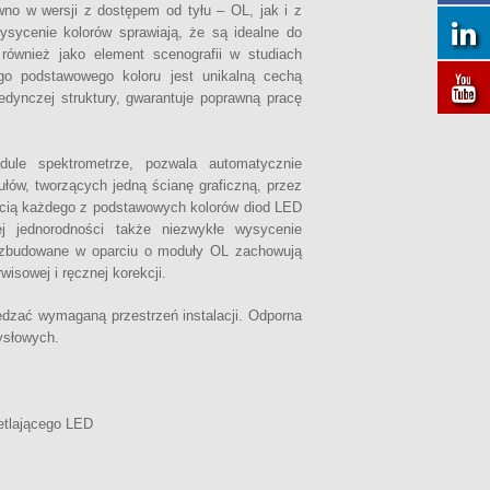
wno w wersji z dostępem od tyłu – OL, jak i z
sycenie kolorów sprawiają, że są idealne do
również jako element scenografii w studiach
ego podstawowego koloru jest unikalną cechą
edynczej struktury, gwarantuje poprawną pracę
le spektrometrze, pozwala automatycznie
łów, tworzących jedną ścianę graficzną, przez
ością każdego z podstawowych kolorów diod LED
j jednorodności także niezwykłe wysycenie
™ zbudowane w oparciu o moduły OL zachowują
isowej i ręcznej korekcji.
ędzać wymaganą przestrzeń instalacji. Odporna
ysłowych.
etlającego LED