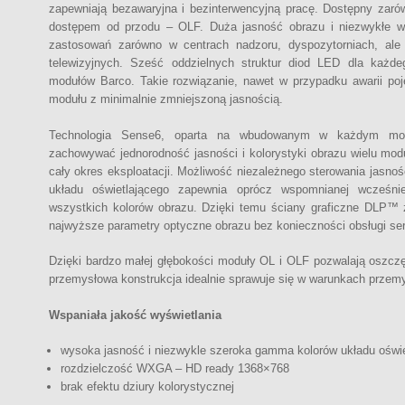
zapewniają bezawaryjna i bezinterwencyjną pracę. Dostępny zaró
dostępem od przodu – OLF. Duża jasność obrazu i niezwykłe wy
zastosowań zarówno w centrach nadzoru, dyspozytorniach, ale 
telewizyjnych. Sześć oddzielnych struktur diod LED dla każd
modułów Barco. Takie rozwiązanie, nawet w przypadku awarii poj
modułu z minimalnie zmniejszoną jasnością.
Technologia Sense6, oparta na wbudowanym w każdym modu
zachowywać jednorodność jasności i kolorystyki obrazu wielu modu
cały okres eksploatacji. Możliwość niezależnego sterowania jasn
układu oświetlającego zapewnia oprócz wspomnianej wcześnie
wszystkich kolorów obrazu. Dzięki temu ściany graficzne DLP
najwyższe parametry optyczne obrazu bez konieczności obsługi serw
Dzięki bardzo małej głębokości moduły OL i OLF pozwalają oszcz
przemysłowa konstrukcja idealnie sprawuje się w warunkach przem
Wspaniała jakość wyświetlania
wysoka jasność i niezwykle szeroka gamma kolorów układu oświ
rozdzielczość WXGA – HD ready 1368×768
brak efektu dziury kolorystycznej