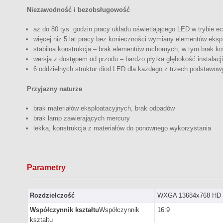
Niezawodność i bezobsługowość
aż do 80 tys. godzin pracy układu oświetlającego LED w trybie e
więcej niż 5 lat pracy bez konieczności wymiany elementów eksp
stabilna konstrukcja – brak elementów ruchomych, w tym brak k
wersja z dostępem od przodu – bardzo płytka głębokość instalacji
6 oddzielnych struktur diod LED dla każdego z trzech podstawow
Przyjazny naturze
brak materiałów eksploatacyjnych, brak odpadów
brak lamp zawierających mercury
lekka, konstrukcja z materiałów do ponownego wykorzystania
Parametry
Rozdzielczość
WXGA 13684x768 HD 
Współczynnik kształtu
Współczynnik
16:9
kształtu