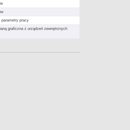
ie
ww
i parametry pracy
ianą graficzna z urządzeń zewnętrznych