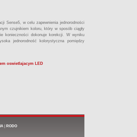
ji Sense5, w celu zapewnienia jednorodności
nym czujnikiem koloru, który w sposób ciągły
ie konieczności dokonuje korekcji. W wyniku
ysoka jednorodność kolorystyczna pomiędzy
dem oswietlajacym LED
IA
|
RODO