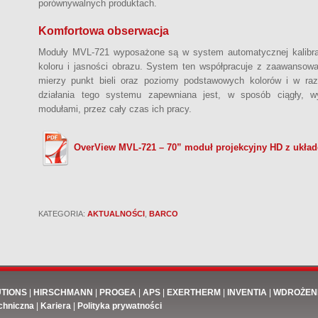
porównywalnych produktach.
Komfortowa obserwacja
Moduły MVL-721 wyposażone są w system automatycznej kalibrac
koloru i jasności obrazu. System ten współpracuje z zaawansowa
mierzy punkt bieli oraz poziomy podstawowych kolorów i w raz
działania tego systemu zapewniana jest, w sposób ciągły, w
modułami, przez cały czas ich pracy.
OverView MVL-721 – 70” moduł projekcyjny HD z ukła
KATEGORIA:
AKTUALNOŚCI
,
BARCO
UTIONS
|
HIRSCHMANN
|
PROGEA
|
APS
|
EXERTHERM
|
INVENTIA
|
WDROŻEN
chniczna
|
Kariera
|
Polityka prywatności