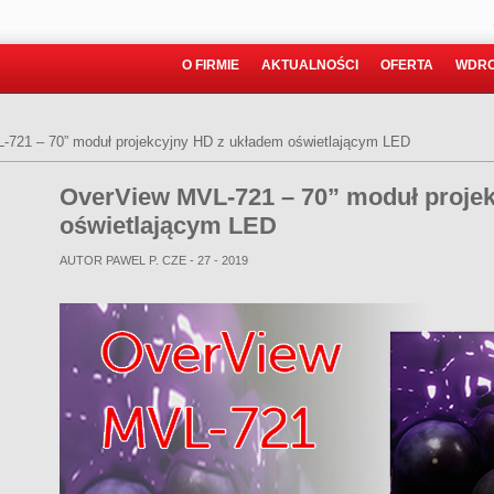
O FIRMIE
AKTUALNOŚCI
OFERTA
WDRO
-721 – 70” moduł projekcyjny HD z układem oświetlającym LED
OverView MVL-721 – 70” moduł proje
oświetlającym LED
AUTOR PAWEL P.
CZE - 27 - 2019