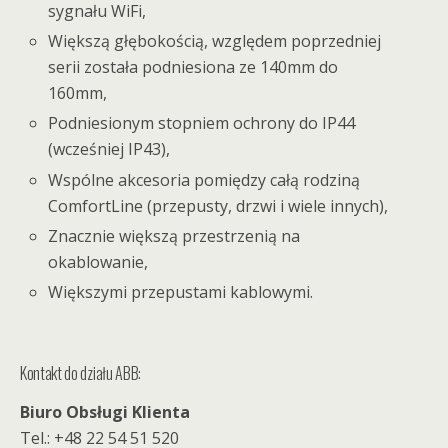
sygnału WiFi,
Większą głębokością, względem poprzedniej
serii została podniesiona ze 140mm do
160mm,
Podniesionym stopniem ochrony do IP44
(wcześniej IP43),
Wspólne akcesoria pomiędzy całą rodziną
ComfortLine (przepusty, drzwi i wiele innych),
Znacznie większą przestrzenią na
okablowanie,
Większymi przepustami kablowymi.
Kontakt do działu ABB:
Biuro Obsługi Klienta
Tel.: +48 22 54 51 520