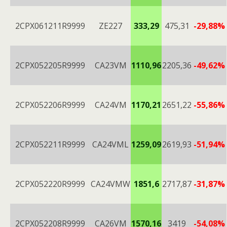
2CPX061211R9999
ZE227
333,29
475,31
-29,88%
2CPX052205R9999
CA23VM
1110,96
2205,36
-49,62%
2CPX052206R9999
CA24VM
1170,21
2651,22
-55,86%
2CPX052211R9999
CA24VML
1259,09
2619,93
-51,94%
2CPX052220R9999
CA24VMW
1851,6
2717,87
-31,87%
2CPX052208R9999
CA26VM
1570,16
3419
-54,08%