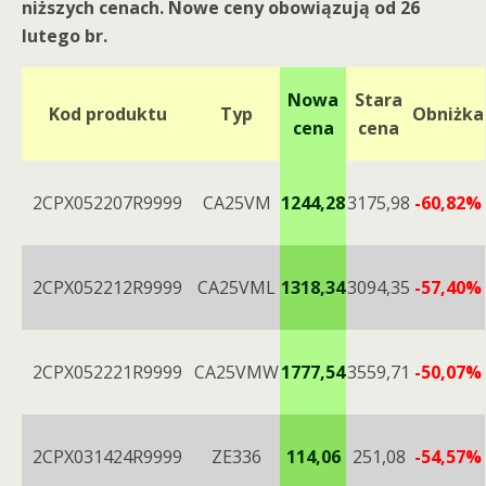
niższych cenach. Nowe ceny obowiązują od 26
lutego br.
Nowa
Stara
Kod produktu
Typ
Obniżka
cena
cena
2CPX052207R9999
CA25VM
1244,28
3175,98
-60,82%
2CPX052212R9999
CA25VML
1318,34
3094,35
-57,40%
2CPX052221R9999
CA25VMW
1777,54
3559,71
-50,07%
2CPX031424R9999
ZE336
114,06
251,08
-54,57%