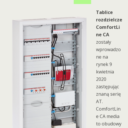
Tablice
rozdzielcze
ComfortLi
ne CA
zostały
wprowadzo
ne na
rynek 9
kwietnia
2020
zastępując
znaną serię
AT.
ComfortLin
e CA media
to obudowy