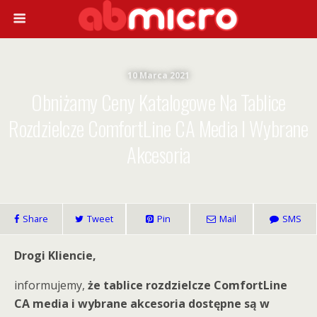
10 Marca 2021
Obniżamy Ceny Katalogowe Na Tablice
Rozdzielcze ComfortLine CA Media I Wybrane
Akcesoria
Share
Tweet
Pin
Mail
SMS
Drogi Kliencie,
informujemy,
że tablice rozdzielcze ComfortLine
CA media i wybrane akcesoria dostępne są w