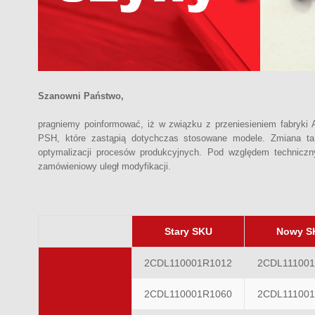
Szanowni Państwo,
pragniemy poinformować, iż w związku z przeniesieniem fabry
PSH, które zastąpią dotychczas stosowane modele. Zmiana ta
optymalizacji procesów produkcyjnych. Pod względem technicz
zamówieniowy uległ modyfikacji.
Stary SKU
Nowy S
2CDL110001R1012
2CDL11100
2CDL110001R1060
2CDL11100