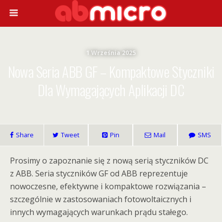
1 Września 2025
Nowa Seria ABB GF – Kompaktowe Styczniki
Dla Wymagających Aplikacji DC
Share
Tweet
Pin
Mail
SMS
Prosimy o zapoznanie się z nową serią styczników DC
z ABB. Seria styczników GF od ABB reprezentuje
nowoczesne, efektywne i kompaktowe rozwiązania –
szczególnie w zastosowaniach fotowoltaicznych i
innych wymagających warunkach prądu stałego.