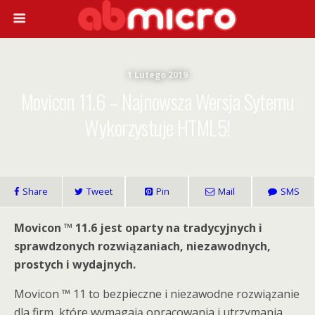
1 Lutego 2019
Movicon 11.6 – Najnowsza Wersja Sytemu
Wykorzystuje HTML5!
Share
Tweet
Pin
Mail
SMS
Movicon ™ 11.6 jest oparty na tradycyjnych i
sprawdzonych rozwiązaniach, niezawodnych,
prostych i wydajnych.
Movicon ™ 11 to bezpieczne i niezawodne rozwiązanie
dla firm, które wymagają opracowania i utrzymania