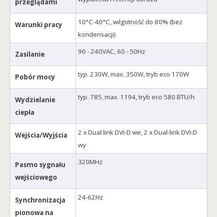
przeglądami
10°C-40°C, wilgotność do 80% (bez
Warunki pracy
kondensacji)
90 - 240VAC, 60 - 50Hz
Zasilanie
typ. 230W, max. 350W, tryb eco 170W
Pobór mocy
typ. 785, max. 1194, tryb eco 580 BTU/h
Wydzielanie
ciepła
2 x Dual link DVI-D we, 2 x Dual-link DVI-D
Wejścia/Wyjścia
wy
320MHz
Pasmo sygnału
wejściowego
24-62Hz
Synchronizacja
pionowa na