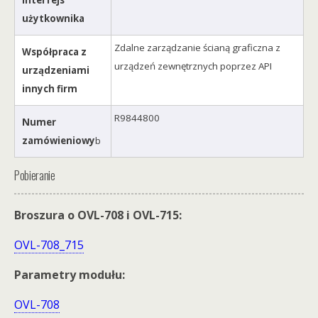
interfejs
użytkownika
Zdalne zarządzanie ścianą graficzna z
Współpraca z
urządzeń zewnętrznych poprzez API
urządzeniami
innych firm
R9844800
Numer
zamówieniowy
b
Pobieranie
Broszura o OVL-708 i OVL-715:
OVL-708_715
Parametry modułu:
OVL-708