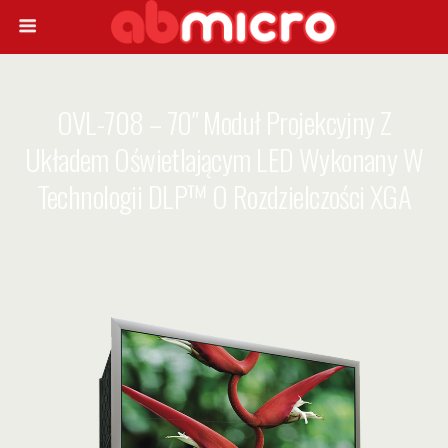
OVL-708 – 70″ Moduł Projekcyjny Z
Układem Oświetlającym LED Wykonany W
Technologii DLP™ O Rozdzielczości XGA