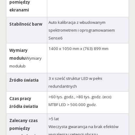
pomiędzy
ekranami
Auto kalibracja z wbudowanym
Stabilność barw
spektrometrem i oprogramowaniem
Sense6
1400 x 1050 mm x (763) 899 mm
Wymiary
modułu
Wymiary
modułub
3 x sześć struktur LED w pełni
Źródło światła
redundantnych
>60 tys. godz., >80 tys. godz. (eco)
Czas pracy
MTBF LED > 500.000 godz.
źródła światła
>5 lat
Zalecany czas
Wieczysta gwarancja na brak efektów
pomiędzy
wypalenia i retencji obrazu