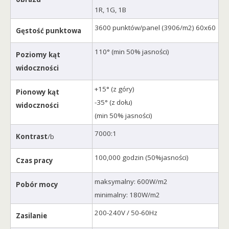
1R, 1G, 1B
3600 punktów/panel (3906/m2) 60x60
Gęstość punktowa
110° (min 50% jasności)
Poziomy kąt
widoczności
+15° (z góry)
Pionowy kąt
-35° (z dołu)
widoczności
(min 50% jasności)
7000:1
Kontrast
/b
100,000 godzin (50%jasności)
Czas pracy
maksymalny: 600W/m2
Pobór mocy
minimalny: 180W/m2
200-240V / 50-60Hz
Zasilanie