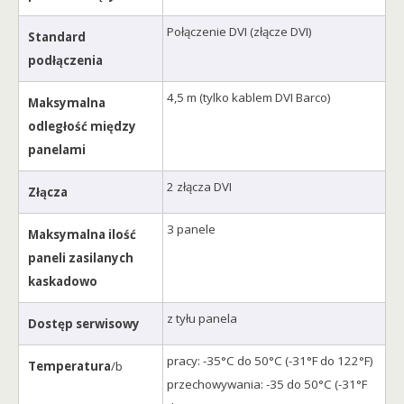
Połączenie DVI (złącze DVI)
Standard
podłączenia
4,5 m (tylko kablem DVI Barco)
Maksymalna
odległość między
panelami
2 złącza DVI
Złącza
3 panele
Maksymalna ilość
paneli zasilanych
kaskadowo
z tyłu panela
Dostęp serwisowy
pracy: -35°C do 50°C (-31°F do 122°F)
Temperatura
/b
przechowywania: -35 do 50°C (-31°F