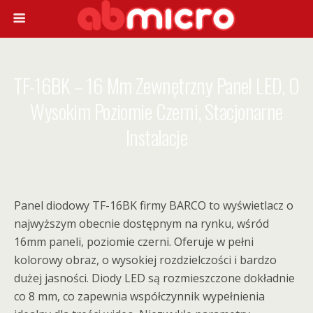
TF-16BK – 16 Mm Zewnętrzny Panel LED, O
Wysokim Poziomie Czerni, Stacjonarne
Instalacje
Panel diodowy TF-16BK firmy BARCO to wyświetlacz o
najwyższym obecnie dostępnym na rynku, wśród
16mm paneli, poziomie czerni. Oferuje w pełni
kolorowy obraz, o wysokiej rozdzielczości i bardzo
dużej jasności. Diody LED są rozmieszczone dokładnie
co 8 mm, co zapewnia współczynnik wypełnienia