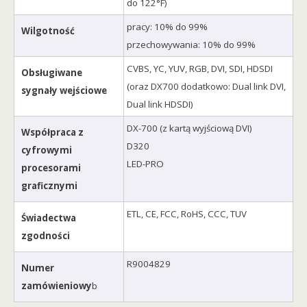
do 122°F)
pracy: 10% do 99%
Wilgotność
przechowywania: 10% do 99%
CVBS, YC, YUV, RGB, DVI, SDI, HDSDI
Obsługiwane
(oraz DX700 dodatkowo: Dual link DVI,
sygnały wejściowe
Dual link HDSDI)
DX-700 (z kartą wyjściową DVI)
Współpraca z
D320
cyfrowymi
LED-PRO
procesorami
graficznymi
ETL, CE, FCC, RoHS, CCC, TUV
Świadectwa
zgodności
R9004829
Numer
zamówieniowy
b