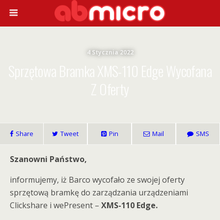
4 Stycznia 2022
Sprzętowa Bramka XMS-110 Edge Wycofana
Z Oferty
Share
Tweet
Pin
Mail
SMS
Szanowni Państwo,
informujemy, iż Barco wycofało ze swojej oferty
sprzętową bramkę do zarządzania urządzeniami
Clickshare i wePresent –
XMS-110 Edge.