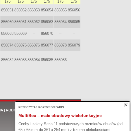
175
175
175
175
175
175
0
856051
856052
856053
856054
856055
856056
9
856060
856061
856062
856063
856064
856065
7
856068
856069
–
856070
–
–
3
856074
856075
856076
856077
856078
856079
1
856082
856083
856084
856085
856086
–
PRZECZYTAJ POPRZEDNI WPIS:
IA
|
RODO
MultiBox – małe obudowy wielofunkcyjne
Cechy i zalety Seria 11 podstawowych rozmiarów obudów (od
65 x 65 mm do 361 x 254 mm) z trzema głębokościami.