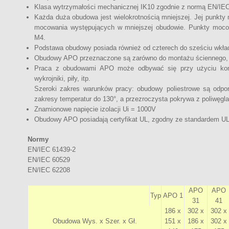
Klasa wytrzymałości mechanicznej IK10 zgodnie z normą EN/‌IE
Każda duża obudowa jest wielokrotnością mniejszej. Jej punkty
mocowania występujących w mniejszej obudowie. Punkty mocow
M4.
Podstawa obudowy posiada również od czterech do sześciu wkł
Obudowy APO przeznaczone są zarówno do montażu ściennego, j
Praca z obudowami APO może odbywać się przy użyciu konwen
wykrojniki, piły, itp.
Szeroki zakres warunków pracy: obudowy poliestrowe są odpo
zakresy temperatur do 130°, a przezroczysta pokrywa z poliwęgl
Znamionowe napięcie izolacji Ui = 1000V
Obudowy APO posiadają certyfikat UL, zgodny ze standardem UL
Normy
EN/IEC 61439-2
EN/IEC 60529
EN/IEC 62208
APO
APO
Typ
APO 1
31
41
186 x
302 x
302 x
Obudowa Wys. x Szer. x Gł.
151 x
186 x
302 x