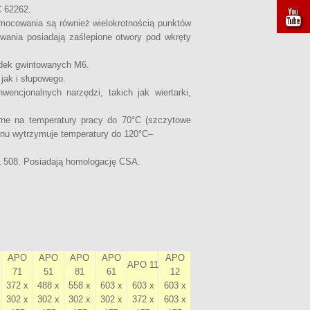
C 62262.
 mocowania są również wielokrotnością punktów
ania posiadają zaślepione otwory pod wkręty
adek gwintowanych M6.
ak i słupowego.
cjonalnych narzędzi, takich jak wiertarki,
rne na temperatury pracy do 70°C (szczytowe
anu wytrzymuje temperatury do 120°C–
 508. Posiadają homologację CSA.
APO
APO
APO
APO
APO
APO 11
71
51
81
61
12
372 x
488 x
558 x
603 x
603 x
603 x
302 x
302 x
302 x
302 x
372 x
603 x