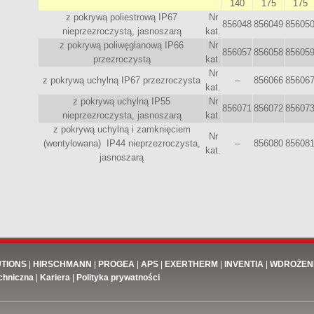
140
175
175
z pokrywą poliestrową IP67
Nr
856048
856049
85605
nieprzezroczystą, jasnoszarą
kat.
z pokrywą poliwęglanową IP66
Nr
856057
856058
85605
przezroczystą
kat.
Nr
z pokrywą uchylną IP67 przezroczysta
–
856066
85606
kat.
z pokrywą uchylną IP55
Nr
856071
856072
85607
nieprzezroczysta, jasnoszarą
kat.
z pokrywą uchylną i zamknięciem
Nr
(wentylowana) IP44 nieprzezroczysta,
–
856080
85608
kat.
jasnoszarą
UTIONS
|
HIRSCHMANN
|
PROGEA
|
APS
|
EXERTHERM
|
INVENTIA
|
WDROŻEN
chniczna
|
Kariera
|
Polityka prywatności