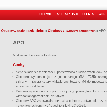
O FIRMIE
AKTUALNOŚCI
OFERTA
WDRO
»
Obudowy, szafy, rozdzielnice
»
Obudowy z tworzyw sztucznych
»
APO
APO
Modułowe obudowy poliestrowe
Cechy
Seria składa się z dziewięciu podstawowych rodzajów obudów, b
Obudowa wykonana jest z jasnoszarego (RAL 7035) samog
szklanym. Zwiera cztery wkładki gwintowane M4 do mocowani
aparatury modułowej.
Pokrywa wykonana jest z przezroczystego poliwęglanu lub z jas
wzmocnionego włóknem szklanym.
Obudowy APO zapewniają optymalną ochronę zarówno dla użytkowni
i stopniowi ochrony IP67 zgodnie z EN/IEC 60529.