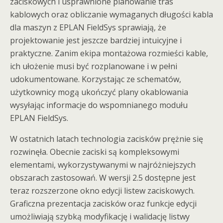
zaciskowych i usprawnione planowanie tras
kablowych oraz obliczanie wymaganych długości kabla
dla maszyn z EPLAN FieldSys sprawiają, że
projektowanie jest jeszcze bardziej intuicyjne i
praktyczne. Zanim ekipa montażowa rozmieści kable,
ich ułożenie musi być rozplanowane i w pełni
udokumentowane. Korzystając ze schematów,
użytkownicy mogą ukończyć plany okablowania
wysyłając informacje do wspomnianego modułu
EPLAN FieldSys.
W ostatnich latach technologia zacisków prężnie się
rozwinęła. Obecnie zaciski są kompleksowymi
elementami, wykorzystywanymi w najróżniejszych
obszarach zastosowań. W wersji 2.5 dostępne jest
teraz rozszerzone okno edycji listew zaciskowych.
Graficzna prezentacja zacisków oraz funkcje edycji
umożliwiają szybką modyfikację i walidację listwy