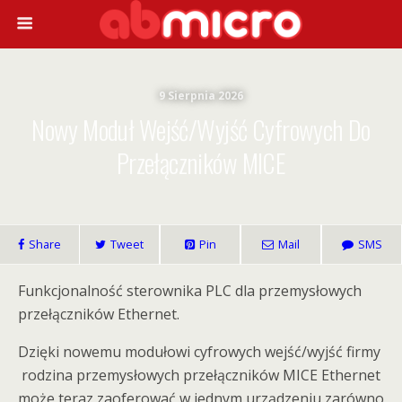
9 Sierpnia 2026
Nowy Moduł Wejść/wyjść Cyfrowych Do
Przełączników MICE
Share
Tweet
Pin
Mail
SMS
Funkcjonalność sterownika PLC dla przemysłowych
przełączników Ethernet.
Dzięki nowemu modułowi cyfrowych wejść/wyjść firmy
rodzina przemysłowych przełączników MICE Ethernet
może teraz zaoferować w jednym urządzeniu zarówno