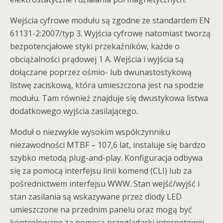
Wejścia cyfrowe modułu są zgodne ze standardem EN
61131-2:2007/typ 3. Wyjścia cyfrowe natomiast tworzą
bezpotencjałowe styki przekaźników, każde o
obciążalności prądowej 1 A. Wejścia i wyjścia są
dołączane poprzez ośmio- lub dwunastostykową
listwę zaciskową, która umieszczona jest na spodzie
modułu. Tam również znajduje się dwustykowa listwa
dodatkowego wyjścia zasilającego.
Moduł o niezwykle wysokim współczynniku
niezawodności MTBF – 107,6 lat, instaluje się bardzo
szybko metodą plug-and-play. Konfiguracja odbywa
się za pomocą interfejsu linii komend (CLI) lub za
pośrednictwem interfejsu WWW. Stan wejść/wyjść i
stan zasilania są wskazywane przez diody LED
umieszczone na przednim panelu oraz mogą być
kontrolowane za pomocą przeglądarki internetowej