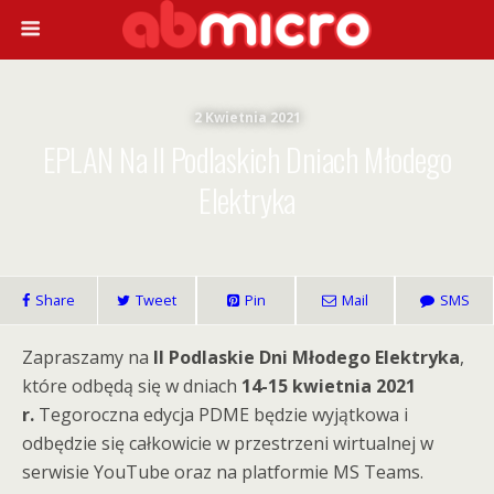
2 Kwietnia 2021
EPLAN Na II Podlaskich Dniach Młodego
Elektryka
Share
Tweet
Pin
Mail
SMS
Zapraszamy na
II Podlaskie Dni Młodego Elektryka
,
które odbędą się w dniach
14-15 kwietnia 2021
r.
Tegoroczna edycja PDME będzie wyjątkowa i
odbędzie się całkowicie w przestrzeni wirtualnej w
serwisie YouTube oraz na platformie MS Teams.