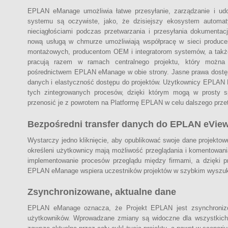
EPLAN eManage umożliwia łatwe przesyłanie, zarządzanie i udo
systemu są oczywiste, jako, że dzisiejszy ekosystem automat
nieciągłościami podczas przetwarzania i przesyłania dokumenta
nową usługą w chmurze umożliwiają współpracę w sieci producen
montażowych, producentom OEM i integratorom systemów, a także
pracują razem w ramach centralnego projektu, który możn
pośrednictwem EPLAN eManage w obie strony. Jasne prawa dostępu
danych i elastyczność dostępu do projektów. Użytkownicy EPLAN E
tych zintegrowanych procesów, dzięki którym mogą w prosty s
przenosić je z powrotem na Platformę EPLAN w celu dalszego prze
Bezpośredni transfer danych do EPLAN eVie
Wystarczy jedno kliknięcie, aby opublikować swoje dane projekt
określeni użytkownicy mają możliwość przeglądania i komentowani
implementowanie procesów przeglądu między firmami, a dzięki pr
EPLAN eManage wspiera uczestników projektów w szybkim wyszuki
Zsynchronizowane, aktualne dane
EPLAN eManage oznacza, że Projekt EPLAN jest zsynchronizow
użytkowników. Wprowadzane zmiany są widoczne dla wszystkich 