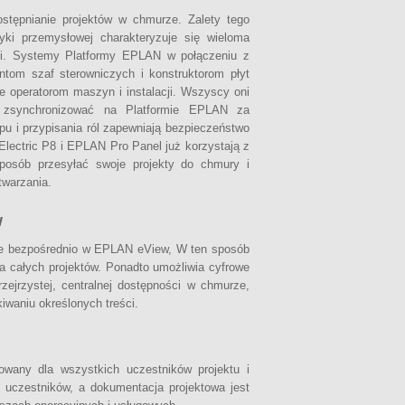
stępnianie projektów w chmurze. Zalety tego
yki przemysłowej charakteryzuje się wieloma
cji. Systemy Platformy EPLAN w połączeniu z
tom szaf sterowniczych i konstruktorom płyt
 operatorom maszyn i instalacji. Wszyscy oni
a zsynchronizować na Platformie EPLAN za
 i przypisania ról zapewniają bezpieczeństwo
lectric P8 i EPLAN Pro Panel już korzystają z
posób przesyłać swoje projekty do chmury i
twarzania.
w
owe bezpośrednio w EPLAN eView, W ten sposób
a całych projektów. Ponadto umożliwia cyfrowe
zejrzystej, centralnej dostępności w chmurze,
waniu określonych treści.
any dla wszystkich uczestników projektu i
uczestników, a dokumentacja projektowa jest