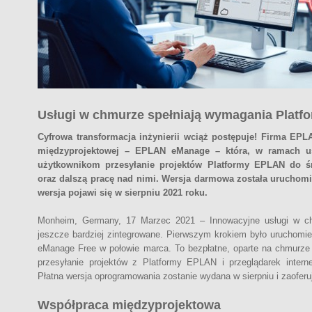
Usługi w chmurze spełniają wymagania Plat
Cyfrowa transformacja inżynierii wciąż postępuje! Firma EP
międzyprojektowej – EPLAN eManage – która, w ramach us
użytkownikom przesyłanie projektów Platformy EPLAN do ś
oraz dalszą pracę nad nimi. Wersja darmowa została uruchomi
wersja pojawi się w sierpniu 2021 roku.
Monheim, Germany, 17 Marzec 2021 – Innowacyjne usługi w c
jeszcze bardziej zintegrowane. Pierwszym krokiem było uruchom
eManage Free w połowie marca. To bezpłatne, oparte na chmurze 
przesyłanie projektów z Platformy EPLAN i przeglądarek inter
Płatna wersja oprogramowania zostanie wydana w sierpniu i zaoferu
Współpraca międzyprojektowa