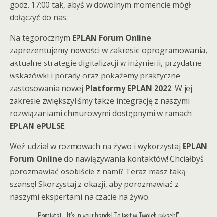
godz. 17:00 tak, abyś w dowolnym momencie mógł
dołączyć do nas.
Na tegorocznym
EPLAN Forum Online
zaprezentujemy nowości w zakresie oprogramowania,
aktualne strategie digitalizacji w inżynierii, przydatne
wskazówki i porady oraz pokażemy praktyczne
zastosowania nowej
Platformy EPLAN 2022
. W jej
zakresie zwiększyliśmy także integrację z naszymi
rozwiązaniami chmurowymi dostępnymi w ramach
EPLAN ePULSE
.
Weź udział w rozmowach na żywo i wykorzystaj
EPLAN
Forum Online
do nawiązywania kontaktów! Chciałbyś
porozmawiać osobiście z nami? Teraz masz taką
szansę! Skorzystaj z okazji, aby porozmawiać z
naszymi ekspertami na czacie na żywo.
Pamiętaj – It’s in your hands! To jest w Twoich rękach!”