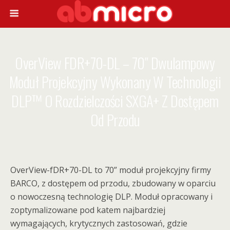
OverView FDR+70-DL – 70″ Dwulampowy
Moduł Projekcyjny Wykonany W Technologii
DLP™ O Rozdzielczości SXGA+ Z Dostępem
Od Przodu
OverView-fDR+70-DL to 70” moduł projekcyjny firmy
BARCO, z dostępem od przodu, zbudowany w oparciu
o nowoczesną technologię DLP. Moduł opracowany i
zoptymalizowane pod katem najbardziej
wymagających, krytycznych zastosowań, gdzie