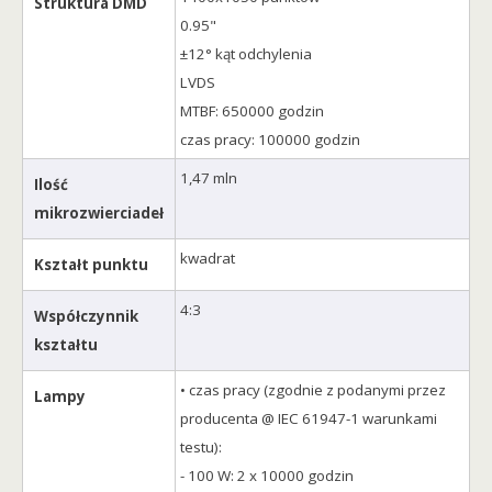
Struktura DMD
0.95"
±12° kąt odchylenia
LVDS
MTBF: 650000 godzin
czas pracy: 100000 godzin
1,47 mln
Ilość
mikrozwierciadeł
kwadrat
Kształt punktu
4:3
Współczynnik
kształtu
• czas pracy (zgodnie z podanymi przez
Lampy
producenta @ IEC 61947-1 warunkami
testu):
- 100 W: 2 x 10000 godzin