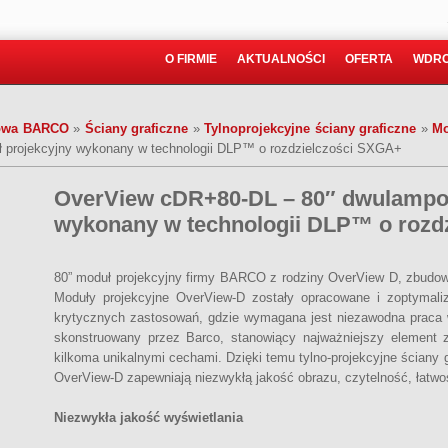
O FIRMIE
AKTUALNOŚCI
OFERTA
WDRO
towa BARCO
»
Ściany graficzne
»
Tylnoprojekcyjne ściany graficzne
»
Mo
projekcyjny wykonany w technologii DLP™ o rozdzielczości SXGA+
OverView cDR+80-DL – 80″ dwulampo
wykonany w technologii DLP™ o rozd
80” moduł projekcyjny firmy BARCO z rodziny OverView D, zbudow
Moduły projekcyjne OverView-D zostały opracowane i zoptymal
krytycznych zastosowań, gdzie wymagana jest niezawodna praca w 
skonstruowany przez Barco, stanowiący najważniejszy element z
kilkoma unikalnymi cechami. Dzięki temu tylno-projekcyjne ścian
OverView-D zapewniają niezwykłą jakość obrazu, czytelność, łatw
Niezwykła jakość wyświetlania