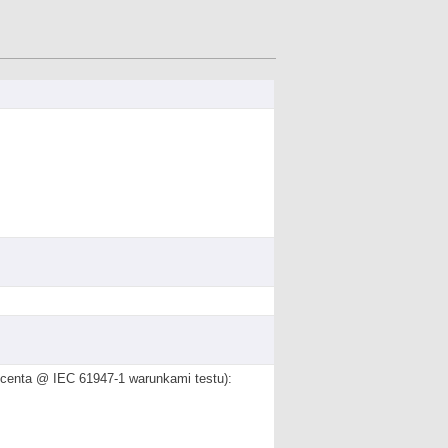
ucenta @ IEC 61947-1 warunkami testu):