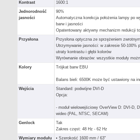
Kontrast
1600:1
Jednorodność
90%
jasności
Automatyczna korekcja położenia lampy po wy
barw i jasności
Opatentowany aktywny mechanizm redukcji tol
Przysłona
Przysłona optyczna ze sprzężeniem zwrotny
Utrzymywanie jasności: w zakresie 50-100% p
utraty kontrastu i głębi kolorów
Wyrównanie obrazów: wszystkie moduły można
Kolory
Trójkat barw EBU
Balans bieli: 6500K może być ustawiony na in
Wejścia
Standard: podwójne DVI-D
Opcja:
- moduł wielowejściowy OverView D: DVI-D, 
wideo (PAL, NTSC, SECAM)
Genlock
Tak
Zakres częst: 48 Hz - 62 Hz
Wymiary modułu
• Szerokość 1600 mm / 63"