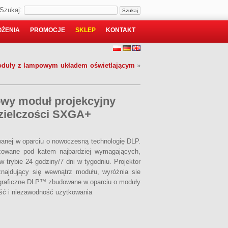
Szukaj:
ŻENIA
PROMOCJE
SKLEP
KONTAKT
duły z lampowym układem oświetlającym
»
wy moduł projekcyjny
zielczości SXGA+
anej w oparciu o nowoczesną technologię DLP.
izowane pod katem najbardziej wymagających,
trybie 24 godziny/7 dni w tygodniu. Projektor
najdujący się wewnątrz modułu, wyróżnia sie
y graficzne DLP™ zbudowane w oparciu o moduły
ość i niezawodność użytkowania