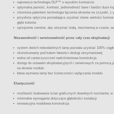
najnowsza technologia DLP™ o wysokim kontraście
optymalna jasność, kontrast, jednorodność barw i bardzo duże ką
chroniona patentem technologia łączenia ekranów na zszywki, z
przysłona optyczna pozwalająca uzyskać równe wartości luminanc
głębi kolorów
sprzężenie zwrotne, aby utrzymać stałą, niezmienną w czasie, wa
Niezawodność i serwisowalność przez cały czas eksploatacji
system dwóch redundantnych lamp pozwala uzyskać 100% ciągłoś
skonstruowany pod katem łatwości obsługi utrzymaniowej
wolna od zanieczyszczeń nadciśnieniowa konstrukcja
dostęp do ustawień eksploatacyjnych i serwisowych za pomocą pi
na ekranie modułu
łatwa wymiana lamp bez konieczności wyłączania modułu
Elastyczność
możliwość budowania ścian graficznych dowolnych rozmiarów, w 
minimalne wymagania dotyczące głębokości instalacji
innowacyjna modułowa konstrukcja