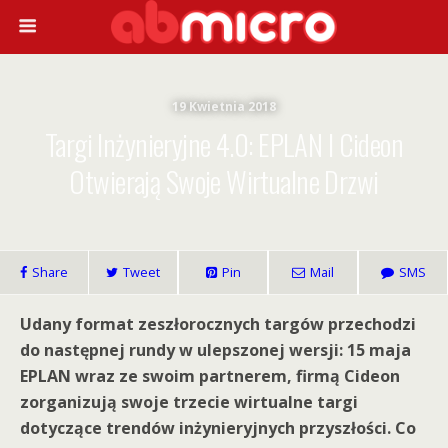
19 Kwietnia 2018
Targi Inżynieryjne 4.0: EPLAN I Cideon
Otwierają Swoje Wirtualne Drzwi
Share
Tweet
Pin
Mail
SMS
Udany format zeszłorocznych targów przechodzi
do następnej rundy w ulepszonej wersji: 15 maja
EPLAN wraz ze swoim partnerem, firmą Cideon
zorganizują swoje trzecie wirtualne targi
dotyczące trendów inżynieryjnych przyszłości. Co