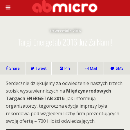
19 Września 2016
Targi Energetab 2016 Już Za Nami!
Share
Tweet
Pin
Mail
SMS
Serdecznie dziękujemy za odwiedzenie naszych trzech
stoisk wystawienniczych na
Międzynarodowych
Targach ENERGETAB 2016
. Jak informują
organizatorzy, tegoroczna edycja imprezy była
rekordowa pod względem liczby firm prezentujących
swoją ofertę – 700 i ilości odwiedzających.