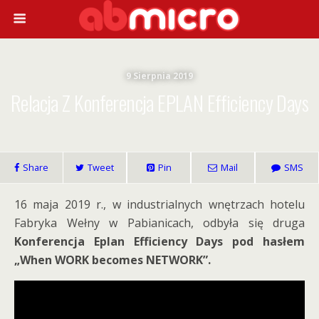
9 Sierpnia 2019
Relacja Z Konferencja EPLAN Efficiency Days
Share
Tweet
Pin
Mail
SMS
16 maja 2019 r., w industrialnych wnętrzach hotelu
Fabryka Wełny w Pabianicach, odbyła się druga
Konferencja Eplan Efficiency Days pod hasłem
„When WORK becomes NETWORK”.