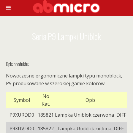
Seria P9 Lampki Uniblok
Opis produktu:
Nowoczesne ergonomiczne lampki typu monoblock,
P9 produkowane w szerokiej gamie kolorów.
No
Symbol
Opis
Kat.
P9XURDD0
185821
Lampka Uniblok czerwona DIFF
P9XUVDD0
185822
Lampka Uniblok zielona DIFF