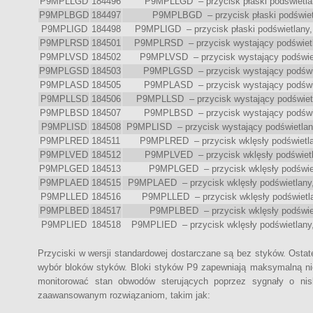
P9MPLLGD
184496
P9MPLLGD – przycisk płaski podświetlany
P9MPLBGD
184497
P9MPLBGD – przycisk płaski podświetla
P9MPLIGD
184498
P9MPLIGD – przycisk płaski podświetlany, 
P9MPLRSD
184501
P9MPLRSD – przycisk wystający podświetla
P9MPLVSD
184502
P9MPLVSD – przycisk wystający podświetl
P9MPLGSD
184503
P9MPLGSD – przycisk wystający podświet
P9MPLASD
184505
P9MPLASD – przycisk wystający podświet
P9MPLLSD
184506
P9MPLLSD – przycisk wystający podświetla
P9MPLBSD
184507
P9MPLBSD – przycisk wystający podświet
P9MPLISD
184508
P9MPLISD – przycisk wystający podświetlany
P9MPLRED
184511
P9MPLRED – przycisk wklęsły podświetlan
P9MPLVED
184512
P9MPLVED – przycisk wklęsły podświetla
P9MPLGED
184513
P9MPLGED – przycisk wklęsły podświetl
P9MPLAED
184515
P9MPLAED – przycisk wklęsły podświetlany,
P9MPLLED
184516
P9MPLLED – przycisk wklęsły podświetlan
P9MPLBED
184517
P9MPLBED – przycisk wklęsły podświetl
P9MPLIED
184518
P9MPLIED – przycisk wklęsły podświetlany,
Przyciski w wersji standardowej dostarczane są bez styków. Ostat
wybór bloków styków. Bloki styków P9 zapewniają maksymalną n
monitorować stan obwodów sterujących poprzez sygnały o nisk
zaawansowanym rozwiązaniom, takim jak: