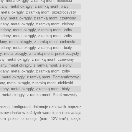
, metal okrągły, z ramką mont. niebieski
ny, metal okrągły, z ramką mont. biały
metal okrągły, z ramką mont. przeźroczysty
ny, metal okrągły, z ramką mont. czerwony
any, metal okrągły, z ramką mont. zielony
lany, metal okrągły, z ramką mont. żółty
lany, metal okrągły, z ramką mont. żółty
ny, metal okrągły, z ramką mont. niebieski
lany, metal okrągły, z ramką mont. biały
, metal okrągły, z ramką mont. przeźroczysty
y, metal okrągły, z ramką mont. czerwony
ny, metal okrągły, z ramką mont. zielony
any, metal okrągły, z ramką mont. żółty
 metal okrągły, z ramką mont. Pomarańczowy
y, metal okrągły, z ramką mont. niebieski
any, metal okrągły, z ramką mont. biały
 metal okrągły, z ramką mont. Przeźroczysty
ecznej konfiguracji dokonuje uztkownik poprzez
iezawodność w każdych warunkach i pozwalają
im poziomie energii (min. 12V-5mA), dzięki