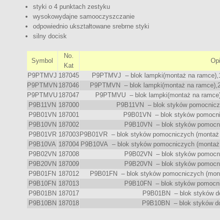
styki o 4 punktach zestyku
wysokowydajne samooczyszczanie
odpowiednio ukształtowane srebrne styki
silny docisk
No.
Symbol
Op
Kat
P9PTMVJ
187045
P9PTMVJ – blok lampki(montaż na ramce),11
P9PTMVN
187046
P9PTMVN – blok lampki(montaż na ramce),22
P9PTMVU
187047
P9PTMVU – blok lampki(montaż na ramce),
P9B11VN
187000
P9B11VN – blok styków pomocnicz
P9B01VN
187001
P9B01VN – blok styków pomocni
P9B10VN
187002
P9B10VN – blok styków pomocni
P9B01VR
187003
P9B01VR – blok styków pomocniczych (montaż n
P9B10VA
187004
P9B10VA – blok styków pomocniczych (montaż 
P9B02VN
187008
P9B02VN – blok styków pomocni
P9B20VN
187009
P9B20VN – blok styków pomocni
P9B01FN
187012
P9B01FN – blok styków pomocniczych (mont
P9B10FN
187013
P9B10FN – blok styków pomocni
P9B01BN
187017
P9B01BN – blok styków do
P9B10BN
187018
P9B10BN – blok styków do