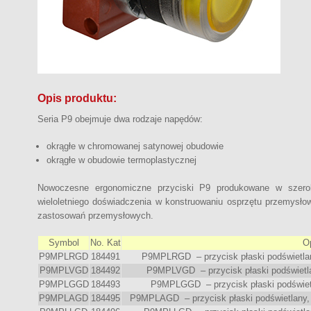
Opis produktu:
Seria P9 obejmuje dwa rodzaje napędów:
okrągłe w chromowanej satynowej obudowie
okrągłe w obudowie termoplastycznej
Nowoczesne ergonomiczne przyciski P9 produkowane w szerok
wieloletniego doświadczenia w konstruowaniu osprzętu przemysło
zastosowań przemysłowych.
Symbol
No. Kat
O
P9MPLRGD
184491
P9MPLRGD – przycisk płaski podświetlan
P9MPLVGD
184492
P9MPLVGD – przycisk płaski podświetlan
P9MPLGGD
184493
P9MPLGGD – przycisk płaski podświetla
P9MPLAGD
184495
P9MPLAGD – przycisk płaski podświetlany,