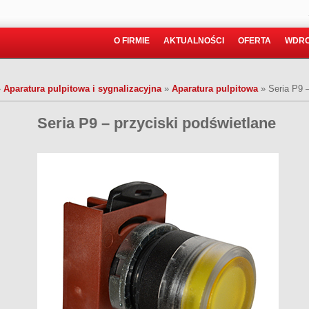
O FIRMIE
AKTUALNOŚCI
OFERTA
WDRO
»
Aparatura pulpitowa i sygnalizacyjna
»
Aparatura pulpitowa
»
Seria P9 
Seria P9 – przyciski podświetlane