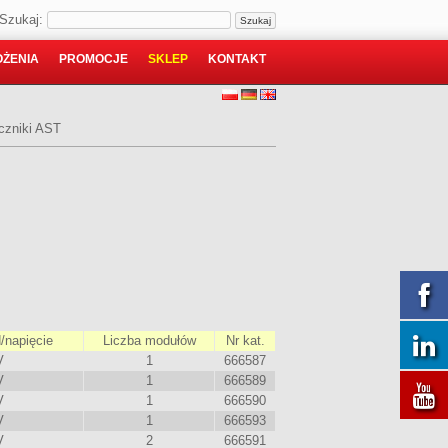
Szukaj:
ŻENIA
PROMOCJE
SKLEP
KONTAKT
ączniki AST
/napięcie
Liczba modułów
Nr kat.
V
1
666587
V
1
666589
V
1
666590
V
1
666593
V
2
666591