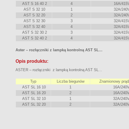
AST S 16 40 2
4
16A/415
AST S 32 10
1
32A/240
AST S 32 20
2
32A/240
AST S 32 30
3
32A/415
AST S 32 40
4
32A/415
AST S 32 30 2
3
32A/415
AST S 32 40 2
4
32A/415
Aster – rozłączniki z lampką kontrolną AST SL…
Opis produktu:
ASTER – rozłączniki z lampką kontrolną AST SL…
Typ
Liczba biegunów
Znamionowy prąd/
AST SL 16 10
1
16A/240
AST SL 16 20
2
16A/240
AST SL 32 10
1
32A/240
AST SL 32 20
2
32A/240