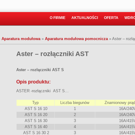
O FIRMIE
AKTUALNOŚCI
OFERTA
WDRO
»
Aparatura modułowa
»
Aparatura modułowa pomocnicza
»
Aster – rozł
Aster – rozłączniki AST
Aster – rozłączniki AST S
Opis produktu:
ASTER -rozłączniki AST S…
Typ
Liczba biegunów
Znamionowy prąd
AST S 16 10
1
16A/240
AST S 16 20
2
16A/240
AST S 16 30
3
16A/415
AST S 16 40
4
16A/415
AST S 16 30 2
3
16A/415