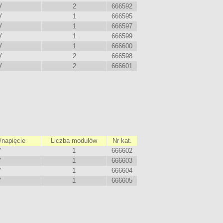
V
2
666592
V
1
666595
V
1
666597
V
1
666599
V
1
666600
V
2
666598
V
2
666601
napięcie
Liczba modułów
Nr kat.
V
1
666602
V
1
666603
V
1
666604
V
1
666605