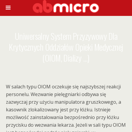
Uniwersalny System Przyzywowy Dla
Krytycznych Oddziałów Opieki Medycznej
(OIOM, Dializy …)
W salach typu OIOM oczekuje się najszybszej reakcji
personelu. Wezwanie pielęgniarki odbywa się
zazwyczaj przy użyciu manipulatora gruszkowego, a
kasownik zlokalizowany jest przy łóżku. Istnieje
możliwość zainstalowania bezpośrednio przy łóżku
przycisku do wezwania lekarza. Jeżeli w sali typu OIOM