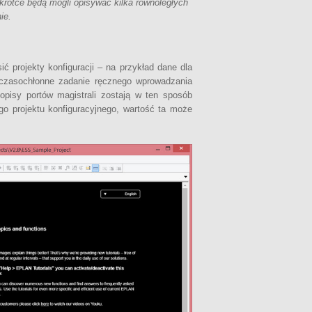
krótce będą mogli opisywać kilka równoległych
ie.
 projekty konfiguracji – na przykład dane dla
c czasochłonne zadanie ręcznego wprowadzania
opisy portów magistrali zostają w ten sposób
ego projektu konfiguracyjnego, wartość ta może