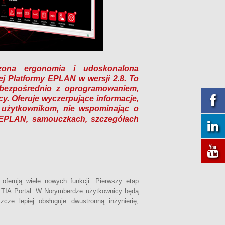
kszona ergonomia i udoskonalona
j Platformy EPLAN w wersji 2.8. To
 bezpośrednio z oprogramowaniem,
y. Oferuje wyczerpujące informacje,
ę użytkownikom, nie wspominając o
w EPLAN, samouczkach, szczegółach
oferują wiele nowych funkcji. Pierwszy etap
i TIA Portal. W Norymberdze użytkownicy będą
cze lepiej obsługuje dwustronną inżynierię,