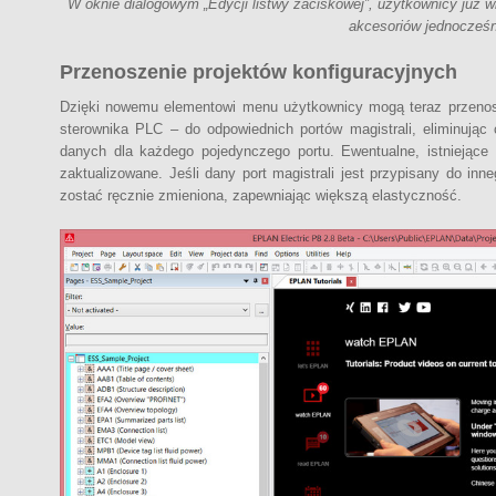
W oknie dialogowym „Edycji listwy zaciskowej”, użytkownicy już w
akcesoriów jednocześn
Przenoszenie projektów konfiguracyjnych
Dzięki nowemu elementowi menu użytkownicy mogą teraz przenosić
sterownika PLC – do odpowiednich portów magistrali, eliminują
danych dla każdego pojedynczego portu. Ewentualne, istniejące 
zaktualizowane. Jeśli dany port magistrali jest przypisany do inn
zostać ręcznie zmieniona, zapewniając większą elastyczność.