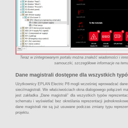
Teraz w zintegrowanym portalu można znaleźć wiadomości i inno
samouczki, szczegółowe informacje na temat
Dane magistrali dostępne dla wszystkich typó
Użytkownicy EPLAN Electric P8 mogli wcześniej wprowadzać dane m
sieci/magistrali. We właściwościach okna dialogowego połączeń ma
jest zakładka „Dane magistrali” dla wszystkich typów reprezenta
schematu i wyświetlać bez określania reprezentacji jednokreskowe
dane magistrali nie są już usuwane podczas zmiany typu repreze
projektu.