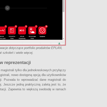
wacje dotyczące portfolio produktów EPLAN,
 szkoleń i wiele więcej.
w reprezentacji
agistrali tylko dla jednokreskowych przyłączy
gistrali, nowo dostępną opcją dla użytkowników
cji. Pozwala to wprowadzać dane magistrali do
j. Jeszcze jedną praktyczną zaletą jest to, że
ntacji. Zapewnia to większą swobodę w ramach