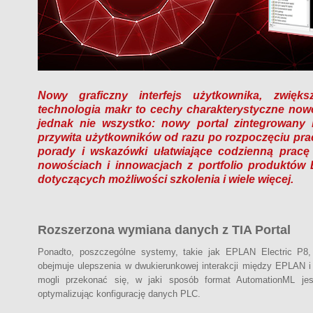
Nowy graficzny interfejs użytkownika, zwię
technologia makr to cechy charakterystyczne nowe
jednak nie wszystko: nowy portal zintegrowany
przywita użytkowników od razu po rozpoczęciu prac
porady i wskazówki ułatwiające codzienną prac
nowościach i innowacjach z portfolio produktó
dotyczących możliwości szkolenia i wiele więcej.
Rozszerzona wymiana danych z TIA Portal
Ponadto, poszczególne systemy, takie jak EPLAN Electric P8, 
obejmuje ulepszenia w dwukierunkowej interakcji między EPLAN 
mogli przekonać się, w jaki sposób format AutomationML jesz
optymalizując konfigurację danych PLC.