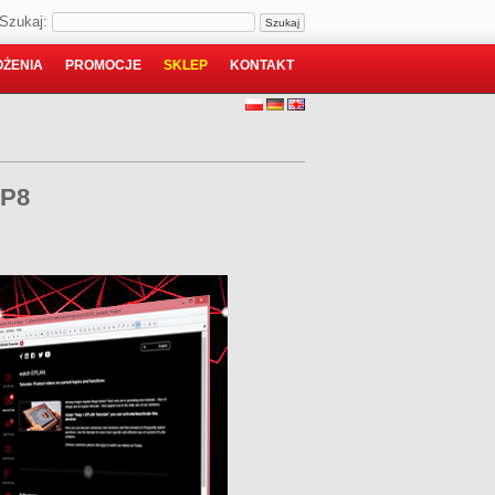
Szukaj:
ŻENIA
PROMOCJE
SKLEP
KONTAKT
 P8