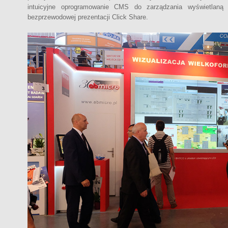
intuicyjne oprogramowanie CMS do zarządzania wyświetlaną
bezprzewodowej prezentacji Click Share.