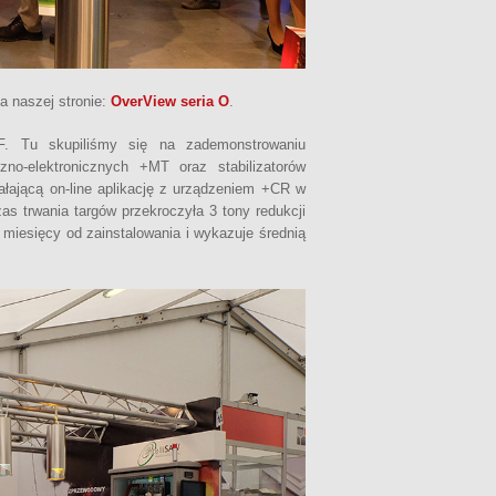
a naszej stronie:
OverView seria O
.
F. Tu skupiliśmy się na zademonstrowaniu
no-elektronicznych +MT oraz stabilizatorów
ałającą on-line aplikację z urządzeniem +CR w
s trwania targów przekroczyła 3 tony redukcji
miesięcy od zainstalowania i wykazuje średnią