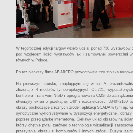
W tegorocznej edycji targów wzięło udział ponad 730 wystawców z
pod względem ilości wystawców jak i zajmowanej powierzchni wy
równych w Polsce.
Po raz pierwszy firma AB-MICRO przygotowała trzy stoiska targowe
Na pierwszym stoisku, znajdującym się w hali A, prezentowal
złożoną z 4 modułów tylnoprojekcyjnych OL-721, wyposażonyc
kontrolera TransFormN-SD i oprogramowania CMS do zarządzani
utworzyły ekran o przekątnej 140” i rozdzielczości 3840×2160 pu
obrazy pochodzące z różnych źródeł: aplikacji SCADA w tym np. wi
synoptyczne wykorzystywane w dyspozycji energetycznej, obrazy
poprzez przeglądarkę internetową. Ciekawy układ obrazów na ściani
którzy chętnie pytali zarówno o technologie wizualizacji zastosowa
przesyłania obrazu z komputerów i innych źródeł. Dużym zaint