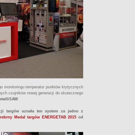
o monitoringu temperatur punktów krytycznych
nych czujników nowej generacji do skutecznego
IntelliSAW
.
ji targów uznała ten system za jedno z
rebrny Medal targów ENERGETAB 2015
od