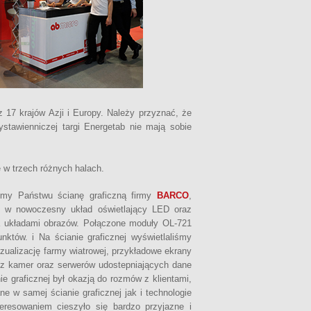
 17 krajów Azji i Europy. Należy przyznać, że
stawienniczej targi Energetab nie mają sobie
 w trzech różnych halach.
iśmy Państwu ścianę graficzną firmy
BARCO
,
h w nowoczesny układ oświetlający LED oraz
a układami obrazów. Połączone moduły OL-721
nktów. i Na ścianie graficznej wyświetlaliśmy
zualizację farmy wiatrowej, przykładowe ekrany
 z kamer oraz serwerów udostepniających dane
e graficznej był okazją do rozmów z klientami,
ne w samej ścianie graficznej jak i technologie
eresowaniem cieszyło się bardzo przyjazne i