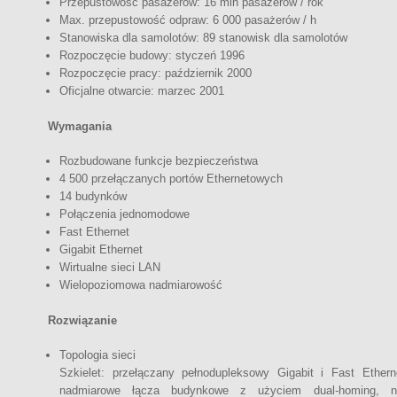
Przepustowość pasażerów: 16 mln pasażerów / rok
Max. przepustowość odpraw: 6 000 pasażerów / h
Stanowiska dla samolotów: 89 stanowisk dla samolotów
Rozpoczęcie budowy: styczeń 1996
Rozpoczęcie pracy: październik 2000
Oficjalne otwarcie: marzec 2001
Wymagania
Rozbudowane funkcje bezpieczeństwa
4 500 przełączanych portów Ethernetowych
14 budynków
Połączenia jednomodowe
Fast Ethernet
Gigabit Ethernet
Wirtualne sieci LAN
Wielopoziomowa nadmiarowość
Rozwiązanie
Topologia sieci
Szkielet: przełączany pełnodupleksowy Gigabit i Fast Ethe
nadmiarowe łącza budynkowe z użyciem dual-homing, na