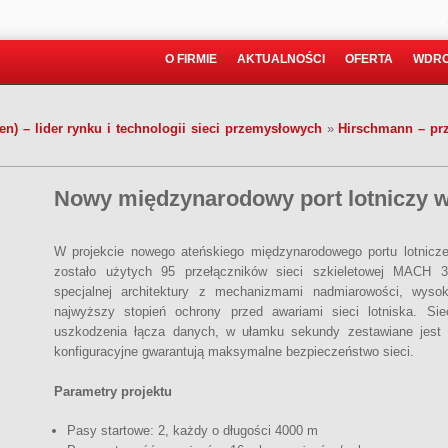
O FIRMIE
AKTUALNOŚCI
OFERTA
WDRO
) – lider rynku i technologii sieci przemysłowych
»
Hirschmann – prz
Nowy międzynarodowy port lotniczy 
W projekcie nowego ateńskiego międzynarodowego portu lotniczeg
zostało użytych 95 przełączników sieci szkieletowej MACH 3
specjalnej architektury z mechanizmami nadmiarowości, wysok
najwyższy stopień ochrony przed awariami sieci lotniska. Si
uszkodzenia łącza danych, w ułamku sekundy zestawiane jest p
konfiguracyjne gwarantują maksymalne bezpieczeństwo sieci.
Parametry projektu
Pasy startowe: 2, każdy o długości 4000 m