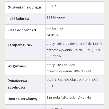
800Hz
Odświeżanie obrazu
281 bilionów
Ilość kolorów
przód: IP65
Klasa odporności
tył: IP 54
pracy: -35°C do 50°C (-31°F do 122°F)
Temperatura
b
przechowywania: -35 do 50°C (-31°F
do 122°F)
pracy: 10% do 99%
Wilgotność
przechowywania: 10% do 99%
UL/ETL, CE, FCC Class A, RoHS, CCC,
Świadectwa
CETL
zgodności
Z przodu (tylko osłony) / z tyłu
Dostęp serwisowy
R9004813