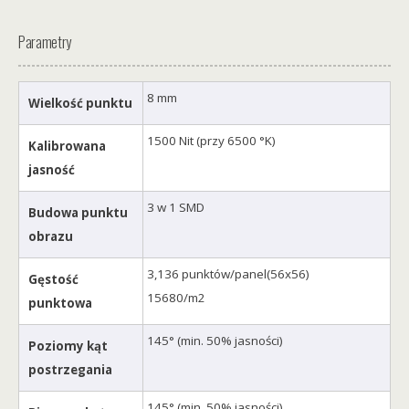
Parametry
8 mm
Wielkość punktu
1500 Nit (przy 6500 °K)
Kalibrowana
jasność
3 w 1 SMD
Budowa punktu
obrazu
3,136 punktów/panel(56x56)
Gęstość
15680/m2
punktowa
145° (min. 50% jasności)
Poziomy kąt
postrzegania
145° (min. 50% jasności)