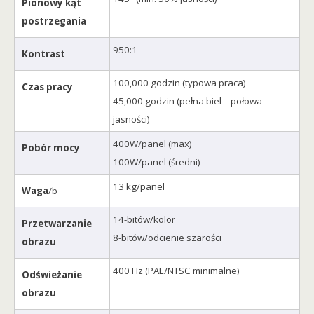
Pionowy kąt
postrzegania
950:1
Kontrast
100,000 godzin (typowa praca)
Czas pracy
45,000 godzin (pełna biel – połowa
jasności)
400W/panel (max)
Pobór mocy
100W/panel (średni)
13 kg/panel
Waga
/b
14-bitów/kolor
Przetwarzanie
8-bitów/odcienie szarości
obrazu
400 Hz (PAL/NTSC minimalne)
Odświeżanie
obrazu