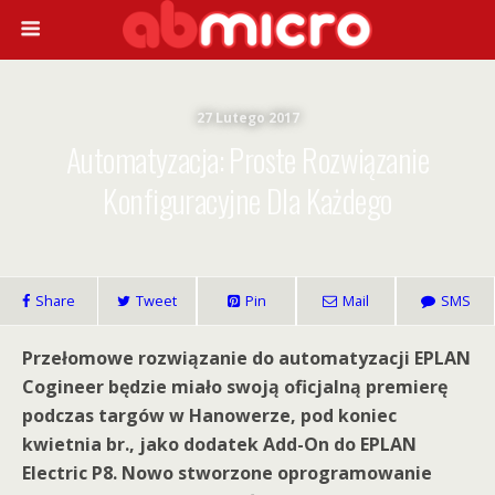
27 Lutego 2017
Automatyzacja: Proste Rozwiązanie
Konfiguracyjne Dla Każdego
Share
Tweet
Pin
Mail
SMS
Przełomowe rozwiązanie do automatyzacji EPLAN
Cogineer będzie miało swoją oficjalną premierę
podczas targów w Hanowerze, pod koniec
kwietnia br., jako dodatek Add-On do EPLAN
Electric P8. Nowo stworzone oprogramowanie