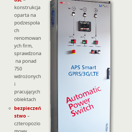
konstrukcja
oparta na
podzespoła
ch
renomowan
ych firm,
sprawdzona
na ponad
750
wdrożonych
i
pracujących
obiektach
bezpieczeń
stwo
–
czteropozio
mowy