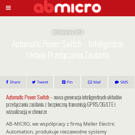
28 Sierpnia 2018
Automatic Power Switch – Inteligentne
Układy Przełączania Zasilania
Share
Tweet
Pin
Mail
SMS
Automatic Power Switch
– nowa generacja inteligentnych układów
przełączania zasilania z bezpieczną transmisją GPRS/3G/LTE i
wizualizacją w chmurze
AB-MICRO, we współpracy z firmą Meller Electric
Automation, produkuje niezawodne systemy