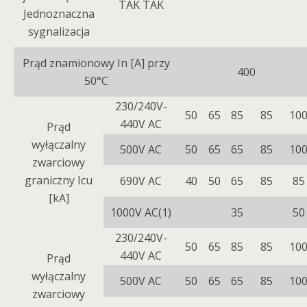
TAK TAK
Jednoznaczna
sygnalizacja
Prąd znamionowy In [A] przy
400
50°C
230/240V-
50
65
85
85
10
440V AC
Prąd
wyłączalny
500V AC
50
65
65
85
10
zwarciowy
graniczny Icu
690V AC
40
50
65
85
85
[kA]
1000V AC(1)
35
50
230/240V-
50
65
85
85
10
440V AC
Prąd
wyłączalny
500V AC
50
65
65
85
10
zwarciowy