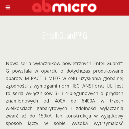
EntelliGuard™ G
Nowa seria wyłączników powietrznych EntelliGuard™
G powstała w oparciu o dotychczas produkowane
aparaty M-PACT i ME07 w celu uzyskania globalnej
zgodności z wymogami norm IEC, ANSI oraz UL. Jest
to seria wyłączników 3- i 4-biegunowych o prądach
znamionowych od 400A do 6400A w trzech
wielkościach gabarytowych i zdolności wyłączania
zwarć aż do 150kA. Ich konstrukcja w wyjątkowy
sposób łączy w sobie wysoką wytrzymałość