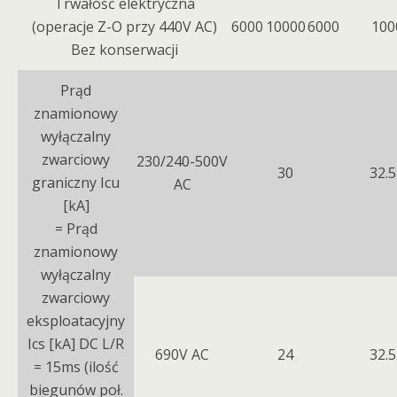
Trwałość elektryczna
(operacje Z-O przy 440V AC)
6000
10000
6000
100
Bez konserwacji
Prąd
znamionowy
wyłączalny
zwarciowy
230/240-500V
30
32.5
graniczny Icu
AC
[kA]
= Prąd
znamionowy
wyłączalny
zwarciowy
eksploatacyjny
Ics [kA] DC L/R
690V AC
24
32.5
= 15ms (ilość
biegunów poł.