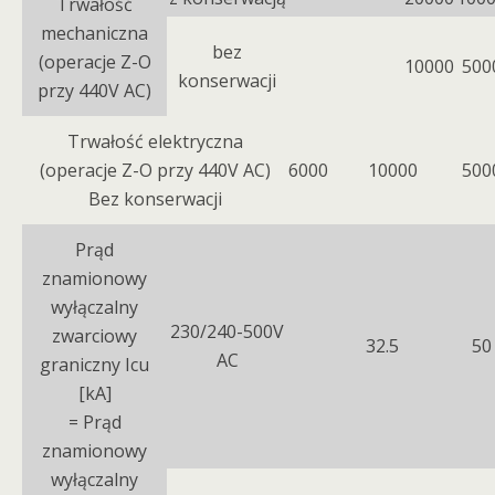
Trwałość
mechaniczna
bez
(operacje Z-O
10000
500
konserwacji
przy 440V AC)
Trwałość elektryczna
(operacje Z-O przy 440V AC)
6000
10000
500
Bez konserwacji
Prąd
znamionowy
wyłączalny
230/240-500V
zwarciowy
32.5
50
AC
graniczny Icu
[kA]
= Prąd
znamionowy
wyłączalny