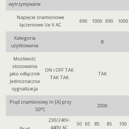
wytrzymywane
Napięcie znamionowe
690
1000
690
1000
łączeniowe Ue V AC
Kategoria
B
użytkowania
Możliwość
stosowania
ON i OFF TAK
jako odłącznik
TAK
TAK TAK
Jednoznaczna
sygnalizacja
Prąd znamionowy In [A] przy
2000
50°C
230/240V-
50
65
85
85
100
440V AC
Prąd