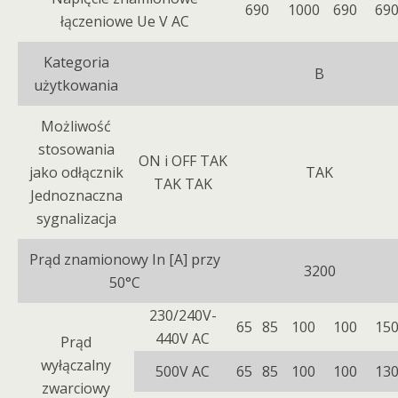
690
1000
690
69
łączeniowe Ue V AC
Kategoria
B
użytkowania
Możliwość
stosowania
ON i OFF TAK
jako odłącznik
TAK
TAK TAK
Jednoznaczna
sygnalizacja
Prąd znamionowy In [A] przy
3200
50°C
230/240V-
65
85
100
100
15
440V AC
Prąd
wyłączalny
500V AC
65
85
100
100
13
zwarciowy