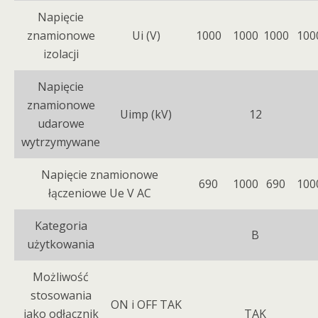
Napięcie
znamionowe
Ui (V)
1000
1000
1000
100
izolacji
Napięcie
znamionowe
Uimp (kV)
12
udarowe
wytrzymywane
Napięcie znamionowe
690
1000
690
100
łączeniowe Ue V AC
Kategoria
B
użytkowania
Możliwość
stosowania
ON i OFF TAK
jako odłącznik
TAK