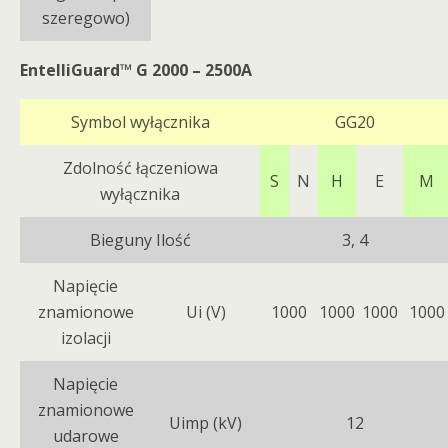
szeregowo)
EntelliGuard™ G 2000 – 2500A
Symbol wyłącznika
GG20
Zdolność łączeniowa
S
N
H
E
M
wyłącznika
Bieguny Ilość
3, 4
Napięcie
znamionowe
Ui (V)
1000
1000
1000
1000
izolacji
Napięcie
znamionowe
Uimp (kV)
12
udarowe