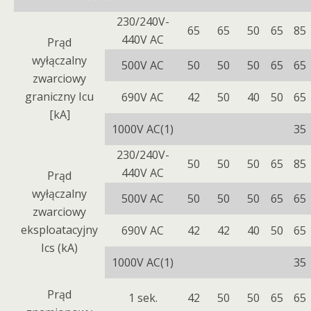
230/240V-
65
65
50
65
85
440V AC
Prąd
wyłączalny
500V AC
50
50
50
65
65
zwarciowy
graniczny Icu
690V AC
42
50
40
50
65
[kA]
1000V AC(1)
35
230/240V-
50
50
50
65
85
440V AC
Prąd
wyłączalny
500V AC
50
50
50
65
65
zwarciowy
eksploatacyjny
690V AC
42
42
40
50
65
Ics (kA)
1000V AC(1)
35
Prąd
1 sek.
42
50
50
65
65