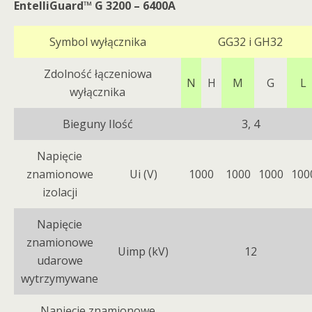
EntelliGuard™ G 3200 – 6400A
Symbol wyłącznika
GG32 i GH32
Zdolność łączeniowa
N
H
M
G
L
wyłącznika
Bieguny Ilość
3, 4
Napięcie
znamionowe
Ui (V)
1000
1000
1000
100
izolacji
Napięcie
znamionowe
Uimp (kV)
12
udarowe
wytrzymywane
Napięcie znamionowe