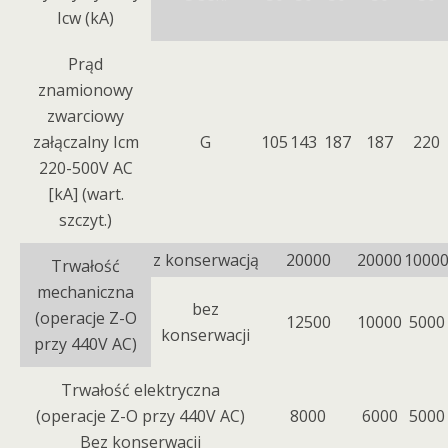
Icw (kA)
Prąd
znamionowy
zwarciowy
załączalny Icm
G
105
143
187
187
220
220-500V AC
[kA] (wart.
szczyt.)
z konserwacją
20000
20000
1000
Trwałość
mechaniczna
bez
(operacje Z-O
12500
10000
5000
konserwacji
przy 440V AC)
Trwałość elektryczna
(operacje Z-O przy 440V AC)
8000
6000
5000
Bez konserwacji