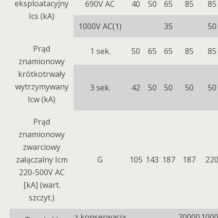
eksploatacyjny
690V AC
40
50
65
85
85
Ics (kA)
1000V AC(1)
35
50
Prąd
1 sek.
50
65
65
85
85
znamionowy
krótkotrwały
wytrzymywany
3 sek.
42
50
50
50
50
Icw (kA)
Prąd
znamionowy
zwarciowy
załączalny Icm
G
105
143
187
187
22
220-500V AC
[kA] (wart.
szczyt.)
z konserwacją
20000
100