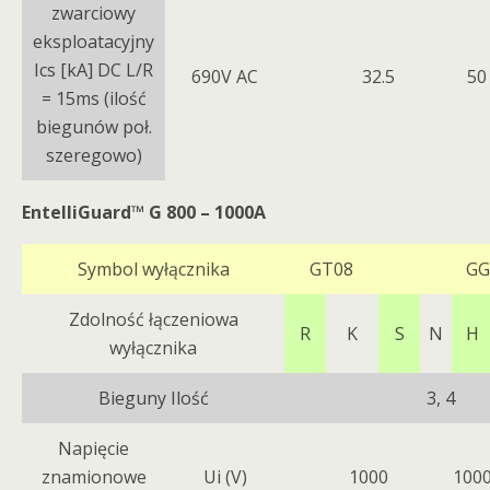
zwarciowy
eksploatacyjny
Ics [kA] DC L/R
690V AC
32.5
50
= 15ms (ilość
biegunów poł.
szeregowo)
EntelliGuard™ G 800 – 1000A
Symbol wyłącznika
GT08
GG
Zdolność łączeniowa
R
K
S
N
H
wyłącznika
Bieguny Ilość
3, 4
Napięcie
znamionowe
Ui (V)
1000
100