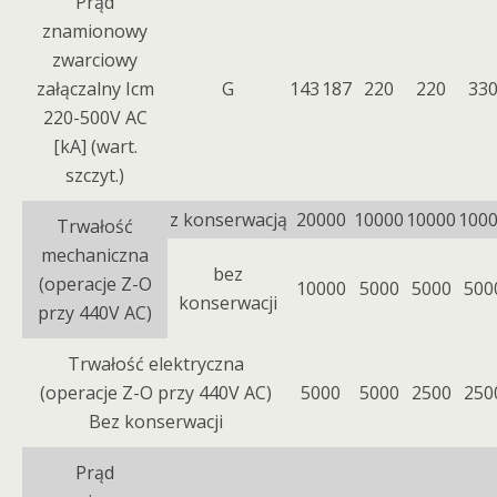
Prąd
znamionowy
zwarciowy
załączalny Icm
G
143
187
220
220
33
220-500V AC
[kA] (wart.
szczyt.)
z konserwacją
20000
10000
10000
100
Trwałość
mechaniczna
bez
(operacje Z-O
10000
5000
5000
500
konserwacji
przy 440V AC)
Trwałość elektryczna
(operacje Z-O przy 440V AC)
5000
5000
2500
250
Bez konserwacji
Prąd