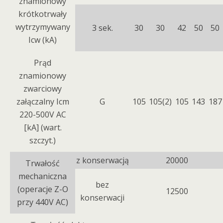
znamionowy
krótkotrwały
wytrzymywany
3 sek.
30
30
42
50
50
Icw (kA)
Prąd
znamionowy
zwarciowy
załączalny Icm
G
105
105(2)
105
143
187
220-500V AC
[kA] (wart.
szczyt.)
z konserwacją
20000
Trwałość
mechaniczna
bez
(operacje Z-O
12500
konserwacji
przy 440V AC)