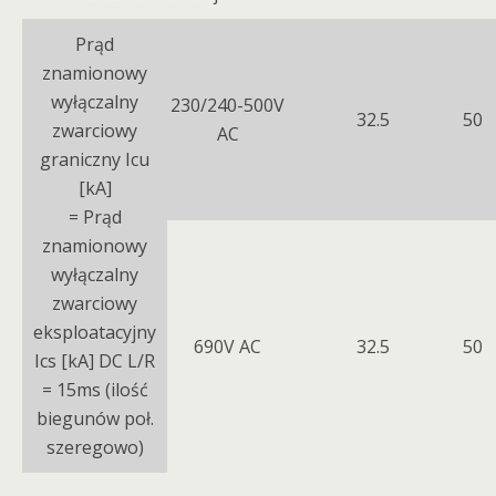
Prąd
znamionowy
wyłączalny
230/240-500V
32.5
50
zwarciowy
AC
graniczny Icu
[kA]
= Prąd
znamionowy
wyłączalny
zwarciowy
eksploatacyjny
690V AC
32.5
50
Ics [kA] DC L/R
= 15ms (ilość
biegunów poł.
szeregowo)