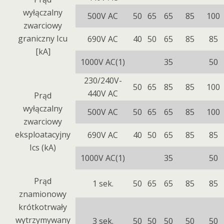
wyłączalny
500V AC
50
65
65
85
100
zwarciowy
graniczny Icu
690V AC
40
50
65
85
85
[kA]
1000V AC(1)
35
50
230/240V-
50
65
85
85
100
440V AC
Prąd
wyłączalny
500V AC
50
65
65
85
100
zwarciowy
eksploatacyjny
690V AC
40
50
65
85
85
Ics (kA)
1000V AC(1)
35
50
Prąd
1 sek.
50
65
65
85
85
znamionowy
krótkotrwały
wytrzymywany
3 sek.
50
50
50
50
50