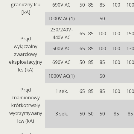
graniczny Icu
690V AC
50
85
85
100
10
[kA]
1000V AC(1)
50
230/240V-
65
85
100
100
15
440V AC
Prąd
wyłączalny
500V AC
65
85
100
100
13
zwarciowy
eksploatacyjny
690V AC
50
85
85
100
10
Ics (kA)
1000V AC(1)
50
Prąd
1 sek.
65
85
85
100
10
znamionowy
krótkotrwały
wytrzymywany
3 sek.
50
50
50
85
85
Icw (kA)