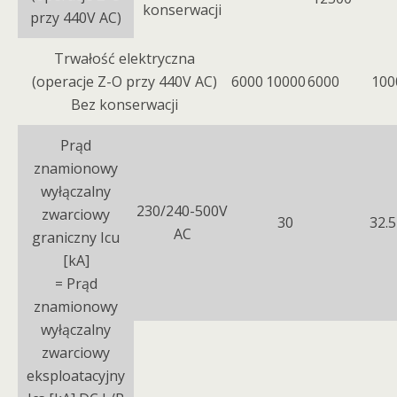
konserwacji
przy 440V AC)
Trwałość elektryczna
(operacje Z-O przy 440V AC)
6000
10000
6000
100
Bez konserwacji
Prąd
znamionowy
wyłączalny
230/240-500V
zwarciowy
30
32.5
AC
graniczny Icu
[kA]
= Prąd
znamionowy
wyłączalny
zwarciowy
eksploatacyjny