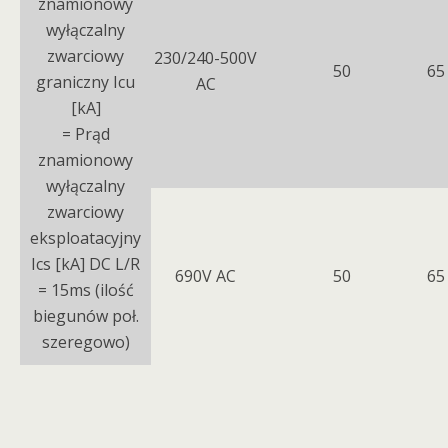
znamionowy
wyłączalny
zwarciowy
230/240-500V
50
65
graniczny Icu
AC
[kA]
= Prąd
znamionowy
wyłączalny
zwarciowy
eksploatacyjny
Ics [kA] DC L/R
690V AC
50
65
= 15ms (ilość
biegunów poł.
szeregowo)