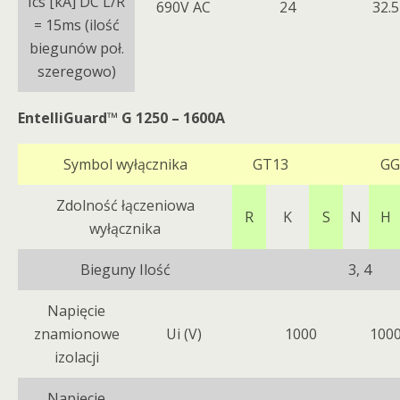
Ics [kA] DC L/R
690V AC
24
32.5
= 15ms (ilość
biegunów poł.
szeregowo)
EntelliGuard™ G 1250 – 1600A
Symbol wyłącznika
GT13
GG
Zdolność łączeniowa
R
K
S
N
H
wyłącznika
Bieguny Ilość
3, 4
Napięcie
znamionowe
Ui (V)
1000
100
izolacji
Napięcie