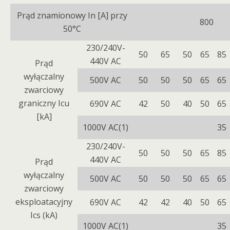
Prąd znamionowy In [A] przy
800
50°C
230/240V-
50
65
50
65
85
440V AC
Prąd
wyłączalny
500V AC
50
50
50
65
65
zwarciowy
graniczny Icu
690V AC
42
50
40
50
65
[kA]
1000V AC(1)
35
230/240V-
50
50
50
65
85
440V AC
Prąd
wyłączalny
500V AC
50
50
50
65
65
zwarciowy
eksploatacyjny
690V AC
42
42
40
50
65
Ics (kA)
1000V AC(1)
35