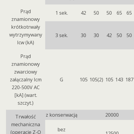
Prąd
1 sek.
42
50
50
65
65
znamionowy
krótkotrwały
wytrzymywany
3 sek.
30
30
42
50
50
Icw (kA)
Prąd
znamionowy
zwarciowy
załączalny Icm
G
105
105(2)
105
143
187
220-500V AC
[kA] (wart.
szczyt.)
z konserwacją
20000
Trwałość
mechaniczna
bez
(operacje Z-O
12500