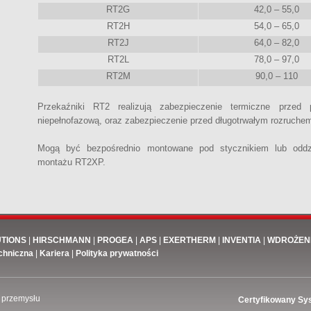
RT2G
42,0 – 55,0
RT2H
54,0 – 65,0
RT2J
64,0 – 82,0
RT2L
78,0 – 97,0
RT2M
90,0 – 110
Przekaźniki RT2 realizują zabezpieczenie termiczne przed 
niepełnofazową, oraz zabezpieczenie przed długotrwałym rozruche
Mogą być bezpośrednio montowane pod stycznikiem lub oddzi
montażu RT2XP.
UTIONS
|
HIRSCHMANN
|
PROGEA
|
APS
|
EXERTHERM
|
INVENTIA
|
WDROŻEN
chniczna
|
Kariera
|
Polityka prywatności
 przemysłu
Certyfikowany Sy