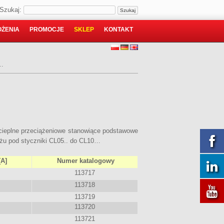
Szukaj:
ŻENIA
PROMOCJE
SKLEP
KONTAKT
2…
 cieplne przeciążeniowe stanowiące podstawowe
ażu pod styczniki CL05.. do CL10…
[A]
Numer katalogowy
113717
113718
113719
113720
113721