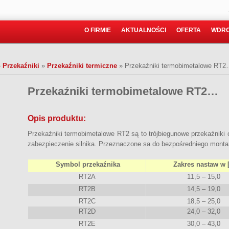
O FIRMIE
AKTUALNOŚCI
OFERTA
WDRO
»
Przekaźniki
»
Przekaźniki termiczne
»
Przekaźniki termobimetalowe RT
Przekaźniki termobimetalowe RT2…
Opis produktu:
Przekaźniki termobimetalowe RT2 są to trójbiegunowe przekaźniki
zabezpieczenie silnika. Przeznaczone sa do bezpośredniego mont
Symbol przekaźnika
Zakres nastaw w 
RT2A
11,5 – 15,0
RT2B
14,5 – 19,0
RT2C
18,5 – 25,0
RT2D
24,0 – 32,0
RT2E
30,0 – 43,0