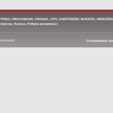
UTIONS
|
HIRSCHMANN
|
PROGEA
|
APS
|
EXERTHERM
|
INVENTIA
|
WDROŻEN
chniczna
|
Kariera
|
Polityka prywatności
 przemysłu
Certyfikowany Sy