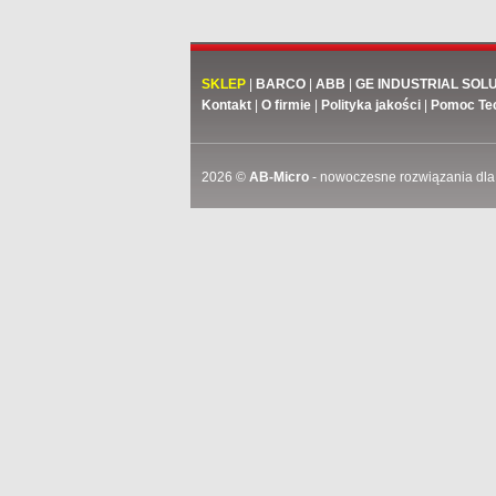
SKLEP
|
BARCO
|
ABB
|
GE INDUSTRIAL SOL
Kontakt
|
O firmie
|
Polityka jakości
|
Pomoc Te
2026 ©
AB-Micro
- nowoczesne rozwiązania dla