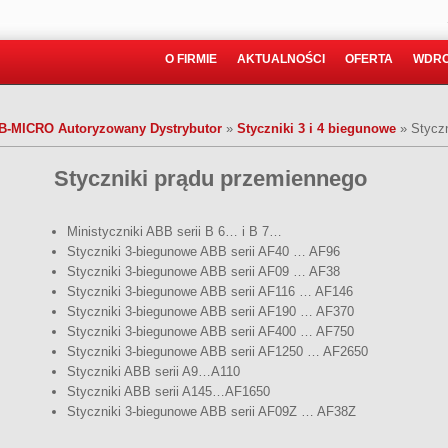
O FIRMIE
AKTUALNOŚCI
OFERTA
WDRO
AB-MICRO Autoryzowany Dystrybutor
»
Styczniki 3 i 4 biegunowe
»
Stycz
Styczniki prądu przemiennego
Ministyczniki ABB serii B 6… i B 7…
Styczniki 3-biegunowe ABB serii AF40 … AF96
Styczniki 3-biegunowe ABB serii AF09 … AF38
Styczniki 3-biegunowe ABB serii AF116 … AF146
Styczniki 3-biegunowe ABB serii AF190 … AF370
Styczniki 3-biegunowe ABB serii AF400 … AF750
Styczniki 3-biegunowe ABB serii AF1250 … AF2650
Styczniki ABB serii A9…A110
Styczniki ABB serii A145…AF1650
Styczniki 3-biegunowe ABB serii AF09Z … AF38Z