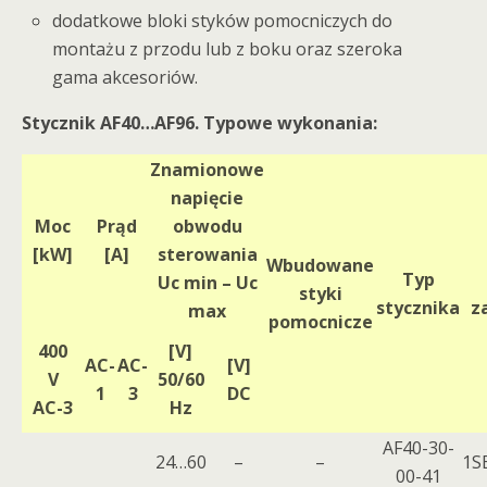
dodatkowe bloki styków pomocniczych do
montażu z przodu lub z boku oraz szeroka
gama akcesoriów.
Stycznik AF40…AF96. Typowe wykonania:
Znamionowe
napięcie
Moc
Prąd
obwodu
[kW]
[A]
sterowania
Wbudowane
Typ
Uc min – Uc
styki
stycznika
z
max
pomocnicze
400
[V]
AC-
AC-
[V]
V
50/60
1
3
DC
AC-3
Hz
AF40-30-
24…60
–
–
1S
00-41