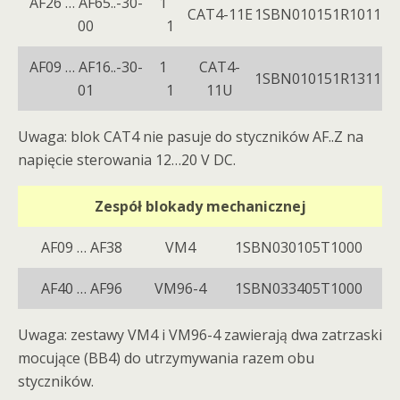
AF26 … AF65..-30-
1
CAT4-11E
1SBN010151R1011
00
1
AF09 … AF16..-30-
1
CAT4-
1SBN010151R1311
01
1
11U
Uwaga: blok CAT4 nie pasuje do styczników AF..Z na
napięcie sterowania 12…20 V DC.
Zespół blokady mechanicznej
AF09 … AF38
VM4
1SBN030105T1000
AF40 … AF96
VM96-4
1SBN033405T1000
Uwaga: zestawy VM4 i VM96-4 zawierają dwa zatrzaski
mocujące (BB4) do utrzymywania razem obu
styczników.