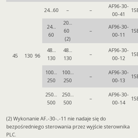
AF96-30-
24…60
–
–
1S
00-41
20…
24…
AF96-30-
60
–
1S
60
00-11
(2)
48…
48…
AF96-30-
–
1S
45
130
96
130
130
00-12
100…
100…
AF96-30-
–
1S
250
250
00-13
250…
250…
AF96-30-
–
1S
500
500
00-14
(2) Wykonanie AF..-30-..-11 nie nadaje się do
bezpośredniego sterowania przez wyjście sterownika
PLC.