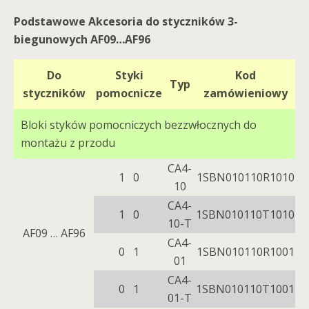
Podstawowe Akcesoria do styczników 3-
biegunowych AF09…AF96
Do
Styki
Kod
Typ
styczników
pomocnicze
zamówieniowy
Bloki styków pomocniczych bezzwłocznych do
montażu z przodu
CA4-
1 0
1SBN010110R1010
10
CA4-
1 0
1SBN010110T1010
10-T
AF09 … AF96
CA4-
0 1
1SBN010110R1001
01
CA4-
0 1
1SBN010110T1001
01-T