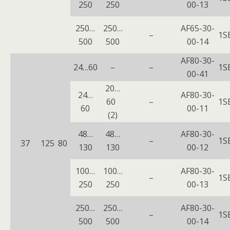
250
250
00-13
250…
250…
AF65-30-
–
1S
500
500
00-14
AF80-30-
24…60
–
–
1S
00-41
20…
24…
AF80-30-
60
–
1S
60
00-11
(2)
48…
48…
AF80-30-
–
1S
37
125
80
130
130
00-12
100…
100…
AF80-30-
–
1S
250
250
00-13
250…
250…
AF80-30-
–
1S
500
500
00-14