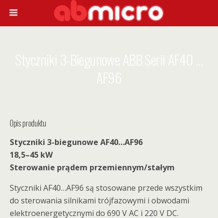
Styczniki 3-Biegunowe ABB Serii AF40 …
AF96
Opis produktu
Styczniki 3-biegunowe AF40…AF96
18,5–45 kW
Sterowanie prądem przemiennym/stałym
Styczniki AF40…AF96 są stosowane przede wszystkim
do sterowania silnikami trójfazowymi i obwodami
elektroenergetycznymi do 690 V AC i 220 V DC.