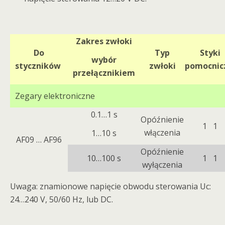
Zakres zwłoki
Do
Typ
Styki
wybór
styczników
zwłoki
pomocnic
przełącznikiem
Zegary elektroniczne
0.1…1 s
Opóźnienie
1 1
włączenia
1…10 s
AF09 … AF96
Opóźnienie
10…100 s
1 1
wyłączenia
Uwaga: znamionowe napięcie obwodu sterowania Uc:
24…240 V, 50/60 Hz, lub DC.