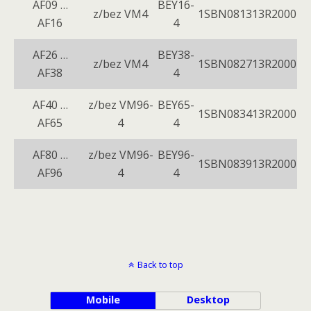
AF09 …
BEY16-
z/bez VM4
1SBN081313R2000
AF16
4
AF26 …
BEY38-
z/bez VM4
1SBN082713R2000
AF38
4
AF40 …
z/bez VM96-
BEY65-
1SBN083413R2000
AF65
4
4
AF80 …
z/bez VМ96-
BEY96-
1SBN083913R2000
AF96
4
4
Back to top
Mobile
Desktop