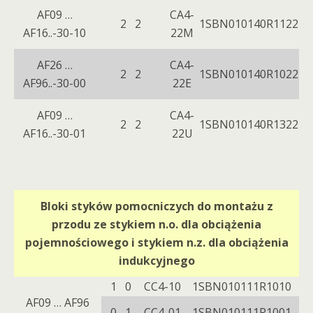
AF09 …
CA4-
2 2
1SBN010140R1122
AF16..-30-10
22M
AF26 …
CA4-
2 2
1SBN010140R1022
AF96..-30-00
22E
AF09 …
CA4-
2 2
1SBN010140R1322
AF16..-30-01
22U
Bloki styków pomocniczych do montażu z
przodu ze stykiem n.o. dla obciążenia
pojemnościowego i stykiem n.z. dla obciążenia
indukcyjnego
1 0
CC4-10
1SBN010111R1010
AF09 … AF96
0 1
CC4-01
1SBN010111R1001