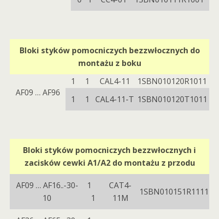
Bloki styków pomocniczych bezzwłocznych do
montażu z boku
1 1
CAL4-11
1SBN010120R1011
AF09 … AF96
1 1
CAL4-11-T
1SBN010120T1011
Bloki styków pomocniczych bezzwłocznych i
zacisków cewki A1/A2 do montażu z przodu
AF09 … AF16..-30-
1
CAT4-
1SBN010151R1111
10
1
11M