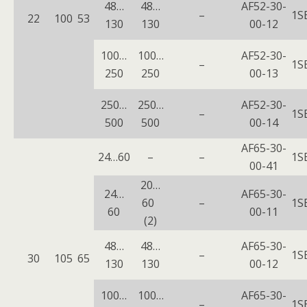
48…
48…
AF52-30-
–
1S
22
100
53
130
130
00-12
100…
100…
AF52-30-
–
1S
250
250
00-13
250…
250…
AF52-30-
–
1S
500
500
00-14
AF65-30-
24…60
–
–
1S
00-41
20…
24…
AF65-30-
60
–
1S
60
00-11
(2)
48…
48…
AF65-30-
–
1S
30
105
65
130
130
00-12
100…
100…
AF65-30-
–
1S