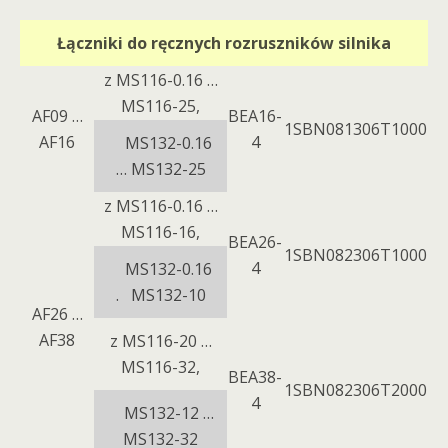
Łączniki do ręcznych rozruszników silnika
z MS116-0.16 …
MS116-25,
AF09 …
ВЕА16-
1SBN081306T1000
AF16
4
MS132-0.16
… MS132-25
z MS116-0.16 …
MS116-16,
ВЕА26-
1SBN082306T1000
4
MS132-0.16
. MS132-10
AF26 …
AF38
z MS116-20 …
MS116-32,
ВЕА38-
1SBN082306T2000
4
MS132-12 …
MS132-32