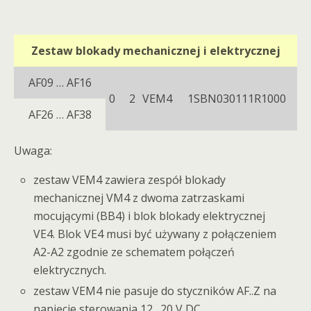
Zestaw blokady mechanicznej i elektrycznej
AF09 … AF16
0 2
VEM4
1SBN030111R1000
AF26 … AF38
Uwaga:
zestaw VEM4 zawiera zespół blokady
mechanicznej VM4 z dwoma zatrzaskami
mocującymi (BB4) i blok blokady elektrycznej
VE4. Blok VE4 musi być używany z połączeniem
A2-A2 zgodnie ze schematem połączeń
elektrycznych.
zestaw VEM4 nie pasuje do styczników AF..Z na
napięcie sterowania 12…20 V DC.