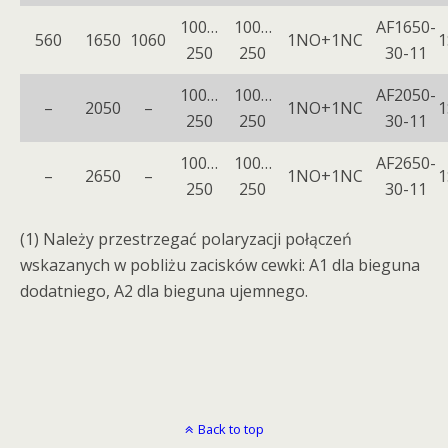
100…
100…
AF1650-
560
1650
1060
1NO+1NC
1
250
250
30-11
100…
100…
AF2050-
–
2050
–
1NO+1NC
1
250
250
30-11
100…
100…
AF2650-
–
2650
–
1NO+1NC
1
250
250
30-11
(1) Należy przestrzegać polaryzacji połączeń
wskazanych w pobliżu zacisków cewki: A1 dla bieguna
dodatniego, A2 dla bieguna ujemnego.
Back to top