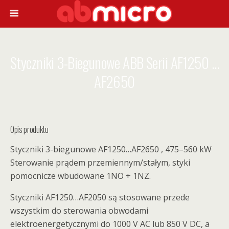
Styczniki 3-Biegunowe ABB Serii AF1250 …
AF2650
Opis produktu
Styczniki 3-biegunowe AF1250…AF2650 , 475–560 kW
Sterowanie prądem przemiennym/stałym, styki
pomocnicze wbudowane 1NO + 1NZ.
Styczniki AF1250…AF2050 są stosowane przede
wszystkim do sterowania obwodami
elektroenergetycznymi do 1000 V AC lub 850 V DC, a