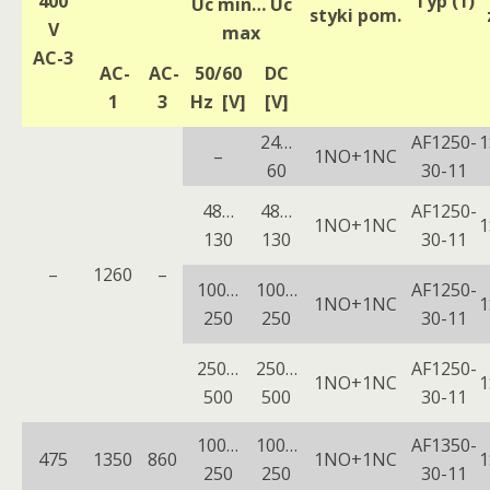
400
Typ (1)
Uc min… Uc
styki pom.
V
max
AC-3
AC-
AC-
50/60
DC
1
3
Hz [V]
[V]
24…
AF1250-
1
–
1NO+1NC
60
30-11
48…
48…
AF1250-
1NO+1NC
1
130
130
30-11
–
1260
–
100…
100…
AF1250-
1NO+1NC
1
250
250
30-11
250…
250…
AF1250-
1NO+1NC
1
500
500
30-11
100…
100…
AF1350-
475
1350
860
1NO+1NC
1
250
250
30-11