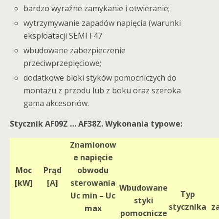
bardzo wyraźne zamykanie i otwieranie;
wytrzymywanie zapadów napięcia (warunki
eksploatacji SEMI F47
wbudowane zabezpieczenie
przeciwprzepięciowe;
dodatkowe bloki styków pomocniczych do
montażu z przodu lub z boku oraz szeroka
gama akcesoriów.
Stycznik AF09Z … AF38Z. Wykonania typowe:
Znamionow
e napięcie
Moc
Prąd
obwodu
[kW]
[A]
sterowania
Wbudowane
Typ
Uc min – Uc
styki
stycznika
z
max
pomocnicze