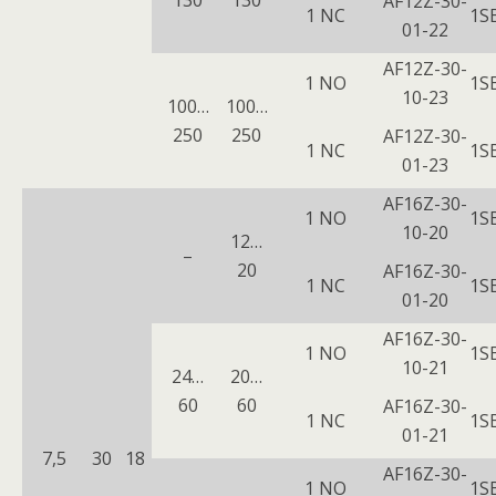
130
130
AF12Z-30-
1 NC
1S
01-22
AF12Z-30-
1 NO
1S
10-23
100…
100…
250
250
AF12Z-30-
1 NC
1S
01-23
AF16Z-30-
1 NO
1S
10-20
12…
–
20
AF16Z-30-
1 NC
1S
01-20
AF16Z-30-
1 NO
1S
10-21
24…
20…
60
60
AF16Z-30-
1 NC
1S
01-21
7,5
30
18
AF16Z-30-
1 NO
1S