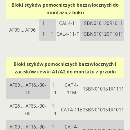
Bloki styków pomocniczych bezzwłocznych do
montażu z boku
1 1
CAL4-11
1SBN010120R1011
AF09 … AF96
1 1
CAL4-11-T
1SBN010120T1011
Bloki styków pomocniczych bezzwłocznych i
zacisków cewki A1/A2 do montażu z przodu
AF09 … AF16..-30-
1
CAT4-
1SBN010151R1111
10
1
11M
AF26 … AF65..-30-
1
CAT4-11E
1SBN010151R1011
00
1
AF09 … AF16..-30-
1
CAT4-