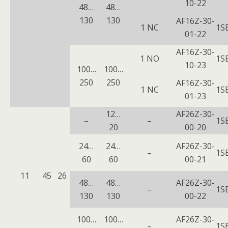
10-22
48…
48…
130
130
AF16Z-30-
1 NC
1S
01-22
AF16Z-30-
1 NO
1S
10-23
100…
100…
250
250
AF16Z-30-
1 NC
1S
01-23
12…
AF26Z-30-
–
–
1S
20
00-20
24…
24…
AF26Z-30-
–
1S
60
60
00-21
11
45
26
48…
48…
AF26Z-30-
–
1S
130
130
00-22
100…
100…
AF26Z-30-
–
1S