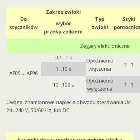
Zakres zwłoki
Do
Typ
Styki
wybór
styczników
zwłoki
pomocnic
przełącznikiem
Zegary elektroniczne
0.1…1 s
Opóźnienie
1 1
włączenia
1…10 s
AF09 … AF96
Opóźnienie
10…100 s
1 1
wyłączenia
Uwaga: znamionowe napięcie obwodu sterowania Uc:
24…240 V, 50/60 Hz, lub DC.
Łączniki do ręcznych rozruszników silnika