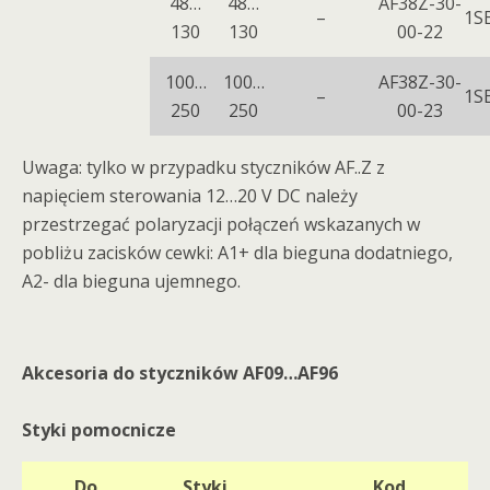
48…
48…
AF38Z-30-
–
1S
130
130
00-22
100…
100…
AF38Z-30-
–
1S
250
250
00-23
Uwaga: tylko w przypadku styczników AF..Z z
napięciem sterowania 12…20 V DC należy
przestrzegać polaryzacji połączeń wskazanych w
pobliżu zacisków cewki: A1+ dla bieguna dodatniego,
A2- dla bieguna ujemnego.
Akcesoria do styczników AF09…AF96
Styki pomocnicze
Do
Styki
Kod