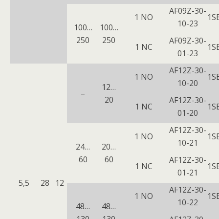
AF09Z-30-
1 NO
1S
10-23
100…
100…
250
250
AF09Z-30-
1 NC
1S
01-23
AF12Z-30-
1 NO
1S
10-20
12…
–
20
AF12Z-30-
1 NC
1S
01-20
AF12Z-30-
1 NO
1S
10-21
24…
20…
60
60
AF12Z-30-
1 NC
1S
01-21
5,5
28
12
AF12Z-30-
1 NO
1S
10-22
48…
48…