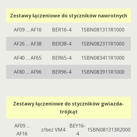
Zestawy łączeniowe do styczników nawrotnych
AF09 … AF16
BER16-4
1SBN081311R1000
AF26 … AF38
BER38-4
1SBN082311R1000
AF40 … AF65
BER65-4
1SBN083411R1000
AF80 … AF96
BER96-4
1SBN083911R1000
Zestawy łączeniowe do styczników gwiazda-
trójkąt
AF09 …
BEY16-
z/bez VM4
1SBN081313R2000
AF16
4