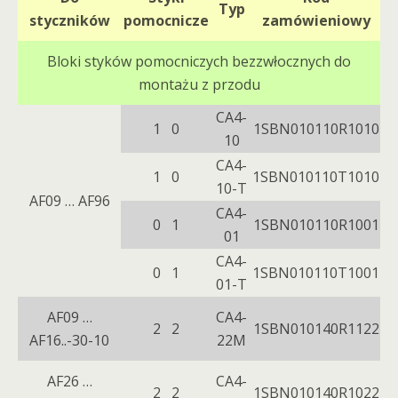
Typ
styczników
pomocnicze
zamówieniowy
Bloki styków pomocniczych bezzwłocznych do
montażu z przodu
CA4-
1 0
1SBN010110R1010
10
CA4-
1 0
1SBN010110T1010
10-T
AF09 … AF96
CA4-
0 1
1SBN010110R1001
01
CA4-
0 1
1SBN010110T1001
01-T
AF09 …
CA4-
2 2
1SBN010140R1122
AF16..-30-10
22M
AF26 …
CA4-
2 2
1SBN010140R1022