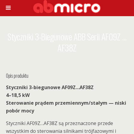
Styczniki 3-Biegunowe ABB Serii AF09Z …
AF38Z
Opis produktu
Styczniki 3-biegunowe AF09Z…AF38Z
4–18,5 kW
Sterowanie prądem przemiennym/stałym — niski
pobór mocy
Styczniki AF09Z…AF38Z są przeznaczone przede
wszystkim do sterowania silnikami trójfazowymi i