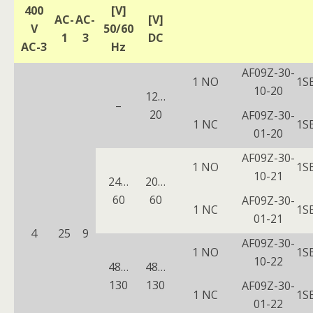
400
[V]
AC-
AC-
[V]
V
50/60
1
3
DC
AC-3
Hz
AF09Z-30-
1 NO
1S
10-20
12…
–
20
AF09Z-30-
1 NC
1S
01-20
AF09Z-30-
1 NO
1S
10-21
24…
20…
60
60
AF09Z-30-
1 NC
1S
01-21
4
25
9
AF09Z-30-
1 NO
1S
10-22
48…
48…
130
130
AF09Z-30-
1 NC
1S
01-22