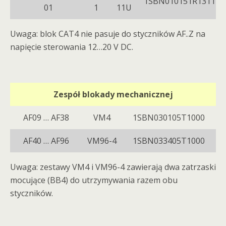
1SBN010151R1311
01
1
11U
Uwaga: blok CAT4 nie pasuje do styczników AF..Z na
napięcie sterowania 12…20 V DC.
Zespół blokady mechanicznej
AF09 … AF38
VM4
1SBN030105T1000
AF40 … AF96
VM96-4
1SBN033405T1000
Uwaga: zestawy VM4 i VM96-4 zawierają dwa zatrzaski
mocujące (BB4) do utrzymywania razem obu
styczników.