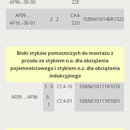
AF96..-30-00
22E
AF09 …
CA4-
2 2
1SBN010140R1322
AF16..-30-01
22U
Bloki styków pomocniczych do montażu z
przodu ze stykiem n.o. dla obciążenia
pojemnościowego i stykiem n.z. dla obciążenia
indukcyjnego
1 0
CC4-10
1SBN010111R1010
AF09 … AF96
0
CC4-01
1SBN010111R1001
1