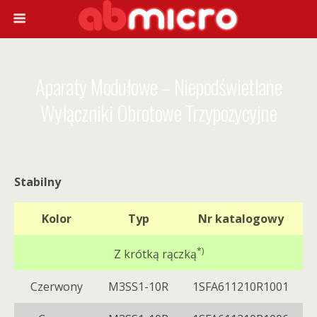
Aparaty Modułowe – Niepodświetlane
Wyłączniki Obrotowe Trzypozycyjne
Stabilny
Kolor
Typ
Nr katalogowy
*)
Z krótką rączką
Czerwony
M3SS1-10R
1SFA611210R1001