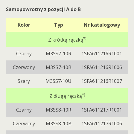
Samopowrotny z pozycji A do B
Kolor
Typ
Nr katalogowy
*)
Z krótką rączką
Czarny
M3SS7-10R
1SFA611216R1001
Czerwony
M3SS7-10B
1SFA611216R1006
Szary
M3SS7-10U
1SFA611216R1007
*)
Z długą rączką
Czarny
M3SS8-10R
1SFA611217R1001
Czerwony
M3SS8-10B
1SFA611217R1006