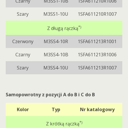
Czarny
M3SS1-10B
1SFA611210R1006
Szary
M3SS1-10U
1SFA611210R1007
*)
Z długą rączką
Czerwony
M3SS4-10R
1SFA611213R1001
Czarny
M3SS4-10B
1SFA611213R1006
Szary
M3SS4-10U
1SFA611213R1007
Samopowrotny z pozycji A do B i C do B
Kolor
Typ
Nr katalogowy
*)
Z krótką rączką