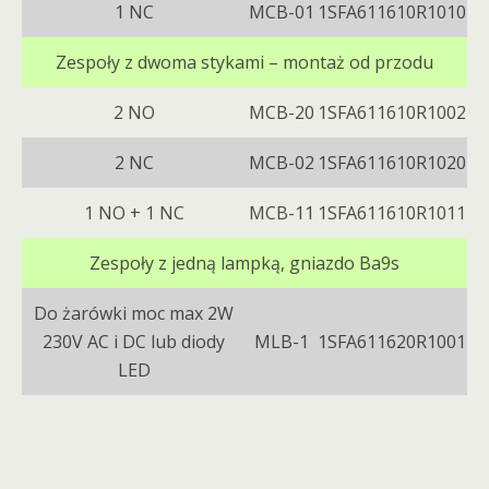
1 NC
MCB-01
1SFA611610R1010
Zespoły z dwoma stykami – montaż od przodu
2 NO
MCB-20
1SFA611610R1002
2 NC
MCB-02
1SFA611610R1020
1 NO + 1 NC
MCB-11
1SFA611610R1011
Zespoły z jedną lampką, gniazdo Ba9s
Do żarówki moc max 2W
230V AC i DC lub diody
MLB-1
1SFA611620R1001
LED