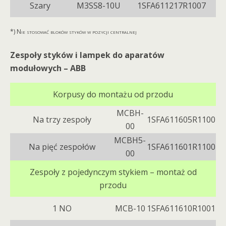
Szary
M3SS8-10U
1SFA611217R1007
*) Nie stosować bloków styków w pozycji centralnej
Zespoły styków i lampek do aparatów
modułowych – ABB
Korpusy do montażu od przodu
MCBH-
Na trzy zespoły
1SFA611605R1100
00
MCBH5-
Na pięć zespołów
1SFA611601R1100
00
Zespoły z pojedynczym stykiem – montaż od
przodu
1 NO
MCB-10
1SFA611610R1001